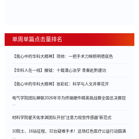
单周单篇点击量排名
【我心中的华科大精神】项帅：一把手术刀映照明德底色
【华科人在一线】滕钺：十载潜心治学 青春赴黔建功
【我心中的华科大精神】张彩虹：科学与人文并蒂花开
电气学院团队蝉联2026年华为终端硬件精英挑战赛全国总决赛冠
...
材料学院翟天佑李渊团队开创“注意力视觉传感器”新范式
10院士、16站征程、32台疑难手术！这场红色医疗公益行动圆满
...