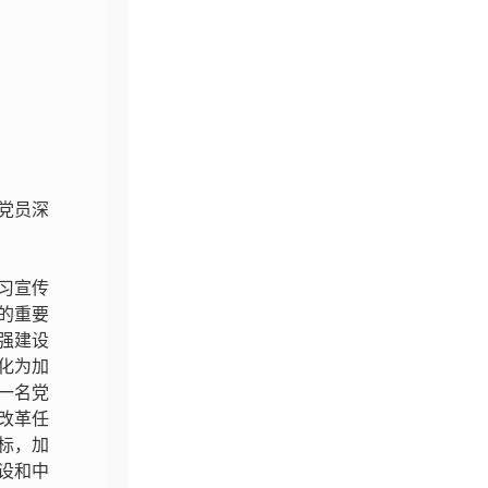
党员深
习宣传
的重要
强建设
化为加
一名党
改革任
标，加
设和中