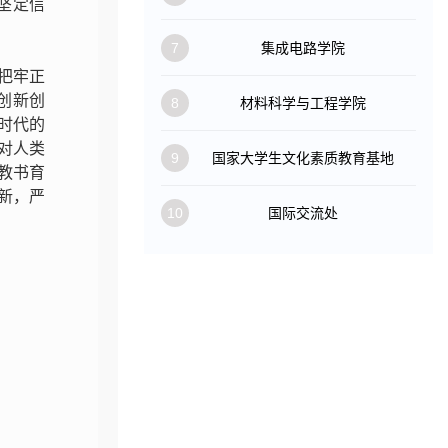
坚定信
7
集成电路学院
把牢正
创新创
8
材料科学与工程学院
时代的
对人类
9
国家大学生文化素质教育基地
教书育
新，严
10
国际交流处