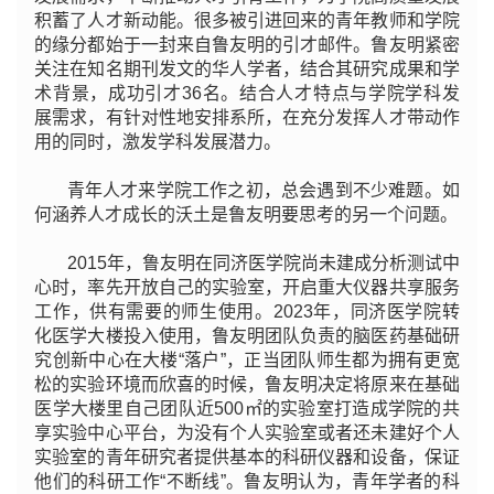
积蓄了人才新动能。
很多被引进回来的青年教师和学院
的缘分都始于一封来自鲁友明的引才邮件。鲁友明紧密
关注在知名期刊发文的华人学者，结合其研究成果和学
术背景，成功引才36名。结合人才特点与学院学科发
展需求，有针对性地安排系所，在充分发挥人才带动作
用的同时，激发学科发展潜力。
青年人才来学院工作之初，总会遇到不少难题。如
何涵养人才成长的沃土是鲁友明要思考的另一个问题。
2015年，鲁友明在同济医学院尚未建成分析测试中
心时，率先开放自己的实验室，开启重大仪器共享服务
工作，供有需要的师生使用。2023年，同济医学院转
化医学大楼投入使用，鲁友明团队负责的脑医药基础研
究创新中心在大楼“落户”，正当团队师生都为拥有更宽
松的实验环境而欣喜的时候，鲁友明决定将原来在基础
医学大楼里自己团队近500㎡的实验室打造成学院的共
享实验中心平台，为没有个人实验室或者还未建好个人
实验室的青年研究者提供基本的科研仪器和设备，保证
他们的科研工作“不断线”。鲁友明认为，青年学者的科