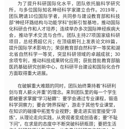
为了提升科研国际化水平，团队依托脑科学研究
所，与多位国际知名神经科学家建立合作。2019年，
团队聘请10位国际学者，共同参与建设教育部和科技
部“神经环路结构与功能学科”创新引智基地，推动国际
化科研合作和人才培养；连续举办多次国际神经疾病大
会，推动学术交流与合作。团队主持27项国家级科研
项目，总经费超亿元；在顶级期刊上发表论文89篇，
提升国际学术影响力；荣获教育部自然科学一等奖和湖
北省自然科学一等奖，突显科研领域的卓越成就；30
余项专利，推动科技成果转化应用；获批首批教育部脑
医药基础研究创新中心，在科研平台建设和国际化合作
方面取得重大进展。
在破解重大难题的同时，团队始终秉持着"科研利
剑与育人薪火并重"的理念。来到团队里的每一个学生
都被要求掌握“学习秘籍”：要学会通过专业课程，锻造
科学洞察力；要会“跨界探秘”，游走于其他专业课堂，
在知识的碰撞中拓宽专业视野；要走进实验室接受“淬
炼”，从理论走向实践，从旁观者变成创造者；要“不耻
下问”，在求是的态度中不断突破科研瓶颈；要把生活