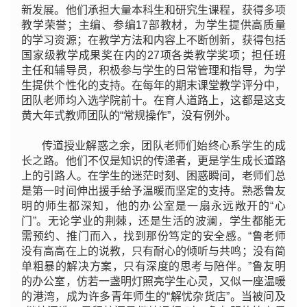
新发展。他们承担大量本科生和研究生课程，获得多项
教学荣誉；主编、参编17部教材，为学生提供高质量
的学习资源；在教学方法和内容上不断创新，获得
包括
国家级教学成果奖在内的
27项各类教学奖项；担任班
主任和辅导员，积极参与学生的日常管理和指导，为学
生提供个性化的支持。在每年的期末课堂教学评分中，
团队老师均入选学院前十。在育人道路上，这都是这支
黄大年式教师团队的“常规操作”，没有例外。
传道授业解惑之余，团队老师们始终心系学生的成
长之路。他们不仅是知识的传递者，更是学生成长道路
上的引路人。在学生的迷茫时刻、困惑瞬间，老师们总
是第一时间伸出援手给予温暖而坚定的支持。熟悉鲁友
明的师生都深知，他的办公室是一扇永远敞开的“心
门”。无论学业的荆棘，还是生活的波澜，学生都能无
需预约、推门而入，找到那份笃定的安全感。“鲁老师
没有高高在上的说教，只有耐心的倾听与共鸣；没有简
单粗暴的解决方案，只有深度的思考与陪伴。”鲁友明
的办公室，仿若一盏明灯照亮学生心灵，又似一座温暖
的港湾，成为许多青年师生的“解忧杂货店”。当被问及