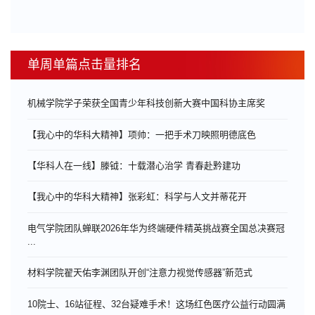
单周单篇点击量排名
机械学院学子荣获全国青少年科技创新大赛中国科协主席奖
【我心中的华科大精神】项帅：一把手术刀映照明德底色
【华科人在一线】滕钺：十载潜心治学 青春赴黔建功
【我心中的华科大精神】张彩虹：科学与人文并蒂花开
电气学院团队蝉联2026年华为终端硬件精英挑战赛全国总决赛冠
...
材料学院翟天佑李渊团队开创“注意力视觉传感器”新范式
10院士、16站征程、32台疑难手术！这场红色医疗公益行动圆满