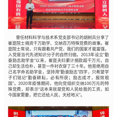
曾任材料科学与技术系党支部书记的胡树兵分享了
崔崑院士捐资千万助学、交纳百万特殊党费的故事。崔
崑院士常说，只有跟着共产党，我们的国家才能富强，
入党是当代先进知识分子的自然归宿。2013年设立“勤
奋励志助学金”以来，崔崑夫妇累计捐款超千万元，自
己却生活俭朴，甚至一件衬衣穿了三十年。他拒绝用自
己名字命名助学金，坚持用“勤奋励志”四字，只希望学
子们铭记“勤奋耕耘，必有所获；励志成才，报效祖
国”。2020年疫情期间，他向党组织交纳100万元的特
殊党费，却表示“这本来就是党和人民给我的工资，如
今国家需要，把它还给人民，天经地义”。