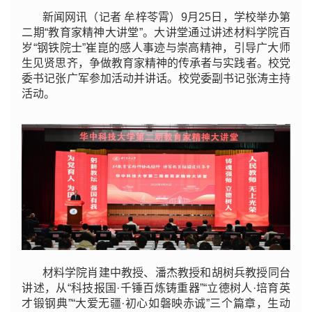
新闻网讯（记者 牟梓苓霄）9月25日，学校举办第
二期“教育家精神大讲堂”。大讲堂通过讲述材料学院百
岁“钢铁院士”崔崑的感人事迹与崇高精神，引导广大师
生见贤思齐，争做教育家精神的传承者与实践者。校党
委书记张广军参加活动并讲话。校党委副书记张涛主持
活动。
材料学院肖建中教授、潘杰教授和胡树兵教授同台
讲述，从“科技报国·千锤百炼铸重器”“立德树人·培育英
才锻钢典”“大爱无疆·初心如磐映赤诚”三个篇章，生动