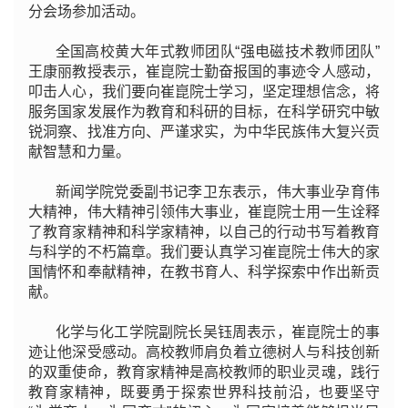
分会场参加活动。
全国高校黄大年式教师团队“强电磁技术教师团队”
王康丽教授表示，崔崑院士勤奋报国的事迹令人感动，
叩击人心，我们要向崔崑院士学习，坚定理想信念，将
服务国家发展作为教育和科研的目标，在科学研究中敏
锐洞察、找准方向、严谨求实，为中华民族伟大复兴贡
献智慧和力量。
新闻学院党委副书记李卫东表示，伟大事业孕育伟
大精神，伟大精神引领伟大事业，崔崑院士用一生诠释
了教育家精神和科学家精神，以自己的行动书写着教育
与科学的不朽篇章。我们要认真学习崔崑院士伟大的家
国情怀和奉献精神，在教书育人、科学探索中作出新贡
献。
化学与化工学院副院长吴钰周表示，崔崑院士的事
迹让他深受感动。高校教师肩负着立德树人与科技创新
的双重使命，教育家精神是高校教师的职业灵魂，践行
教育家精神，既要勇于探索世界科技前沿，也要坚守