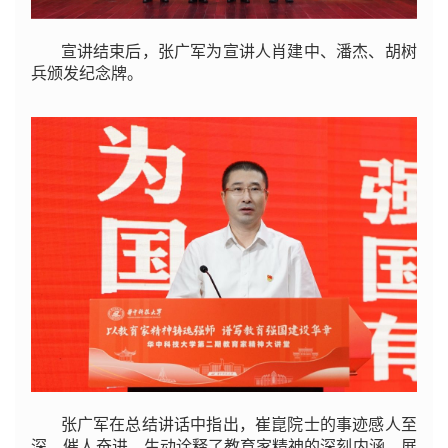
宣讲结束后，张广军为宣讲人肖建中、潘杰、胡树
兵颁发纪念牌。
张广军在总结讲话中指出，崔崑院士的事迹感人至
深、催人奋进，生动诠释了教育家精神的深刻内涵，展