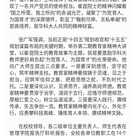
现了一名共产党员的使命担当。崔崑院士的精神闪耀着
“国之所需、我之所向”的赤诚光芒，凝聚了“为党育人、
为国育才”的深厚情怀，彰显了“鞠躬尽瘁、无私奉献”的
崇高境界，是华科大人共同的精神财富。
张广军强调，当前正是“十四五”规划收官和“十五五”
规划谋篇布局的关键时期，举办第二期教育家精神大讲
堂，以崔崑院士的教育故事为主题，就是要激励华科大
教师更好肩负起“为党育人、为国育才
”
的光荣使命。他
向广大师生提出三点要求。一是要深刻感悟，坚守初
心，筑牢精神支柱。教育家精神要熔铸于灵魂、见之于
担当，应筑牢信仰之基、把稳思想之舵、不负时代之
托。二是要深化认识，见贤思齐，涵养高尚师德。教育
家精神要贯穿于治学、浸润于言行，应恪守师德规范，
厚植仁爱之心，树立弘道追求。三是要深入践行，赓续
传承，矢志争创一流。教育家精神要内化于心、外化于
行，应勇攀科技高峰、锤炼育人本领、赓续精神文脉。
在校校领导，各二级单位主要负责人、师生代表在
管理学院报告厅聆听报告，全校各单位教职工在74个