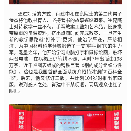
通过对话的方式，肖建中和崔崑院士的第二代弟子
潘杰将他教书育人、坚持著书的故事娓娓道来。崔崑院
士对待教学一丝不苟，手写教案工整如艺术品，随身携
带厚重的备课资料，挤出点滴时间完成教案，一旦产生
新的教学思路就“打补丁”更新。他治学严谨，严慈相
济，为中国材料科学领域锻造了一支“特种钢”般的生力
军。耄耋之年，他开始学习电脑打字和鼠标绘图，敲坏
两台电脑，在病榻上仍笔耕不辍，耗时7年出版由198
万字、近千幅图表组成的钢铁巨著《钢的成分组织与性
能》。这也是我国首部全面系统介绍特殊钢的“百科全
书”。后来，他又修订三版，并计划104岁时推出第四
版。说到感人之处，肖建中不禁哽咽，现场观众也红了
眼眶。