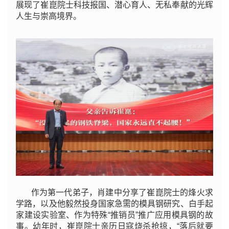
展现了崔崑院士科技报国、潜心育人、无私奉献的光辉
人生与崇高境界。
作为第一代弟子，肖建中分享了崔崑院士的烽火求
学路，以及他毅然投身国家急需的模具钢研究、白手起
家建设实验室、作为特殊“推销员”推广应用模具钢的故
事。幼年时，崔崑院士亲历日寇烧杀抢掠，“落后就要