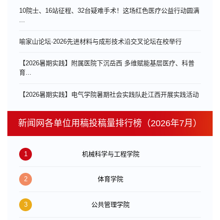
10院士、16站征程、32台疑难手术！这场红色医疗公益行动圆满
...
喻家山论坛·2026先进材料与成形技术沿交叉论坛在校举行
【2026暑期实践】附属医院下沉岳西 多维赋能基层医疗、科普
育...
【2026暑期实践】电气学院暑期社会实践队赴江西开展实践活动
新闻网各单位用稿投稿量排行榜（2026年7月）
1
机械科学与工程学院
2
体育学院
3
公共管理学院