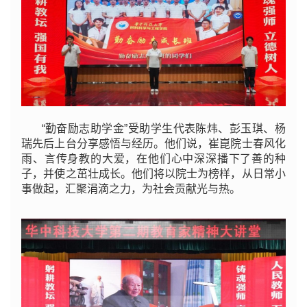
“勤奋励志助学金
”
受助学生代表陈炜、彭玉琪、杨
瑞先后上台分享感悟与经历。他们说，崔崑院士春风化
雨、言传身教的大爱，在他们心中深深播下了善的种
子，并使之茁壮成长。他们将以院士为榜样，从日常小
事做起，汇聚涓滴之力，为社会贡献光与热。