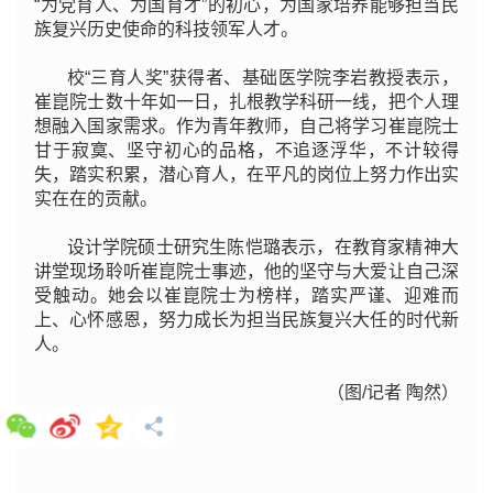
“为党育人、为国育才”的初心，为国家培养能够担当民
族复兴历史使命的科技领军人才。
校“三育人奖”获得者、基础医学院李岩教授表示，
崔崑院士数十年如一日，扎根教学科研一线，把个人理
想融入国家需求。作为青年教师，自己将学习崔崑院士
甘于寂寞、坚守初心的品格，不追逐浮华，不计较得
失，踏实积累，潜心育人，在平凡的岗位上努力作出实
实在在的贡献。
设计学院硕士研究生陈恺璐表示，在教育家精神大
讲堂现场聆听崔崑院士事迹，他的坚守与大爱让自己深
受触动。她会以崔崑院士为榜样，踏实严谨、迎难而
上、心怀感恩，努力成长为担当民族复兴大任的时代新
人。
（图/记者 陶然）