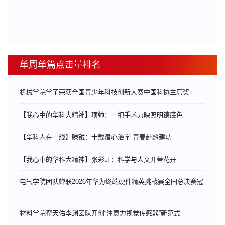
单周单篇点击量排名
机械学院学子荣获全国青少年科技创新大赛中国科协主席奖
【我心中的华科大精神】项帅：一把手术刀映照明德底色
【华科人在一线】滕钺：十载潜心治学 青春赴黔建功
【我心中的华科大精神】张彩虹：科学与人文并蒂花开
电气学院团队蝉联2026年华为终端硬件精英挑战赛全国总决赛冠
...
材料学院翟天佑李渊团队开创“注意力视觉传感器”新范式