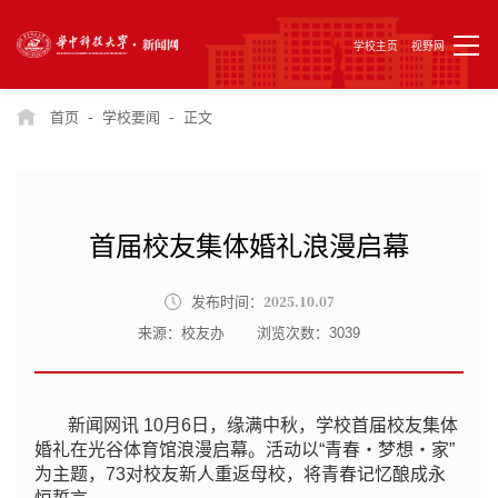
学校主页
视野网
-
-
首页
学校要闻
正文
首届校友集体婚礼浪漫启幕
2025.10.07
发布时间：
来源：校友办
浏览次数：
3039
新闻网讯
10月6日，
缘满中秋，学校首届校友集体
婚礼在光谷体育馆浪漫启幕。活动以“青春・梦想・家”
为主题，73对校友新人重返母校，将青春记忆酿成永