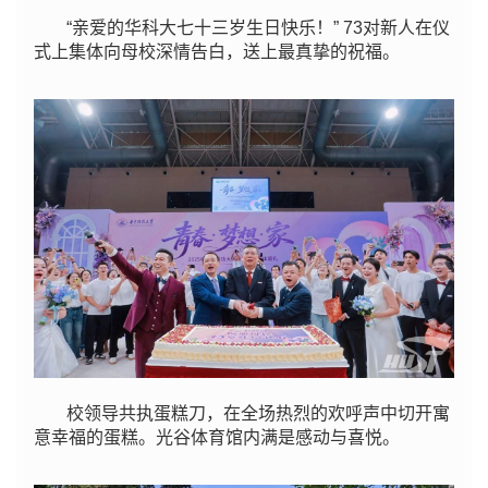
“亲爱的华科大七十三岁生日快乐！” 73对新人在仪
式上集体向母校深情告白，送上最真挚的祝福。
校领导共执蛋糕刀，在全场热烈的欢呼声中切开寓
意幸福的蛋糕。光谷体育馆内满是感动与喜悦。