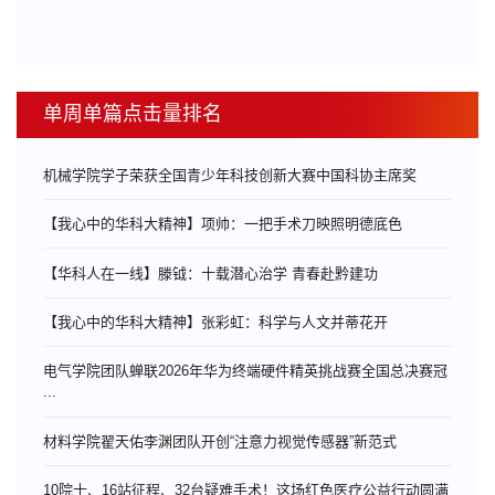
单周单篇点击量排名
机械学院学子荣获全国青少年科技创新大赛中国科协主席奖
【我心中的华科大精神】项帅：一把手术刀映照明德底色
【华科人在一线】滕钺：十载潜心治学 青春赴黔建功
【我心中的华科大精神】张彩虹：科学与人文并蒂花开
电气学院团队蝉联2026年华为终端硬件精英挑战赛全国总决赛冠
...
材料学院翟天佑李渊团队开创“注意力视觉传感器”新范式
10院士、16站征程、32台疑难手术！这场红色医疗公益行动圆满