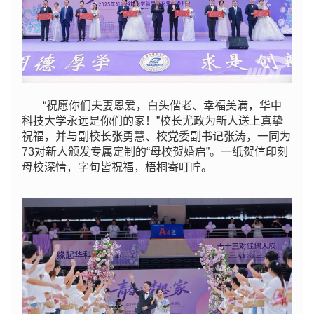
“祝愿你们夫妻恩爱，白头偕老、幸福美满，华中
科技大学永远是你们的家！”校长尤政为新人送上真挚
祝福，并与副校长张勇慧、校党委副书记张涛，一同为
73对新人颁发专属定制的“母校贺婚启”。一纸贺信印刻
母校深情，字句皆祝福，梧桐寄叮咛。