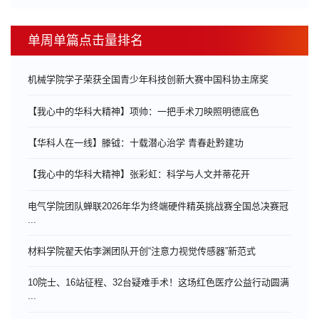
单周单篇点击量排名
机械学院学子荣获全国青少年科技创新大赛中国科协主席奖
【我心中的华科大精神】项帅：一把手术刀映照明德底色
【华科人在一线】滕钺：十载潜心治学 青春赴黔建功
【我心中的华科大精神】张彩虹：科学与人文并蒂花开
电气学院团队蝉联2026年华为终端硬件精英挑战赛全国总决赛冠
...
材料学院翟天佑李渊团队开创“注意力视觉传感器”新范式
10院士、16站征程、32台疑难手术！这场红色医疗公益行动圆满
...