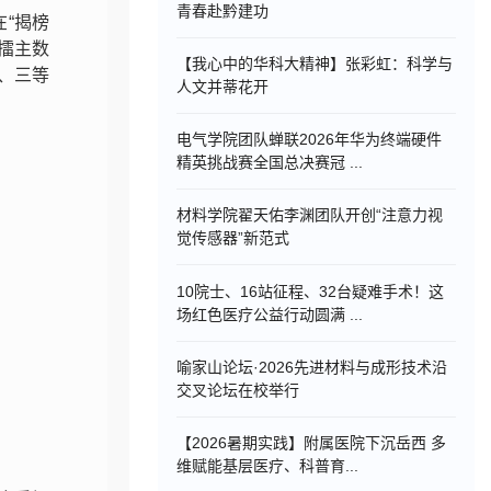
青春赴黔建功
“揭榜
，擂主数
【我心中的华科大精神】张彩虹：科学与
、三等
人文并蒂花开
电气学院团队蝉联2026年华为终端硬件
精英挑战赛全国总决赛冠 ...
材料学院翟天佑李渊团队开创“注意力视
觉传感器”新范式
10院士、16站征程、32台疑难手术！这
场红色医疗公益行动圆满 ...
喻家山论坛·2026先进材料与成形技术沿
交叉论坛在校举行
【2026暑期实践】附属医院下沉岳西 多
维赋能基层医疗、科普育...