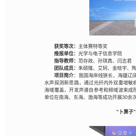
获奖等次：
主体赛特等奖
推报单位：
光学与电子信息学院
指导教师：
范存政、孙琪真、闫志君
团队成员：
朱硕隆、艾轲、金晗宇、
项目简介
：我国海岸线狭长、海疆辽阔
水声探测新思路，通过光纤内外双重增敏
海域覆盖，开发声谱自参考和频域波束成
单位在南海、东海、渤海等成功开展30余
“卜算子