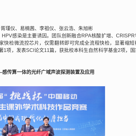
、胥瑾仪、易楠茜、李祖仪、张云浩、朱旭彬
HPV感染是主要诱因。团队创新融合RPA核酸扩增、CRISP
型居家快检微流控芯片，仅需翻转即可完成全流程快检，显著缩短
1项，发表SCI论文11篇，获批校本科生自然科学基金2项，
。
—感传算一体的光纤广域声波探测装置及应用