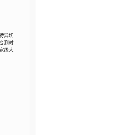
R特异切
检测时
国家级大