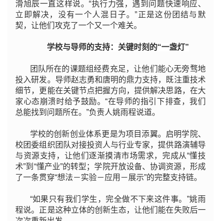
滑旭辰一直这样说。“执行力强，遇到问题快速响应、
立即解决，没有一个人混日子。”正是这份团结与默
契，让他们攻克了一个又一个难关。
学校与导师的支持：关键时刻的“一盏灯”
团队所在的课题组经费充足，让他们能心无旁骛地
投入研发。导师赵志勇和唐明的鼎力支持，既注重技术
细节，更能在关键节点把握方向，提供解决思路，在大
家心态崩溃时给予鼓励。“在导师的指引下排查，我们
总能找到问题所在。”负责人姚雨程说道。
学校的创新创业体系更是为项目添翼。
启明学院、
校团委组织团队对接投资人与行业专家，提供路演辅导
与资源支持，让他们逐渐摸清市场需求，完成从“懂技
术”到“懂产业”的转型；学院开放设备、协调资源，形成
了一条贯穿“想法－实验－应用－展示”的完整支持链。
“如果只有我们学生，完全做不下来这件事。”姚雨
程说。正是这种立体的创新生态，让他们能在失败后一
次次重新出发。