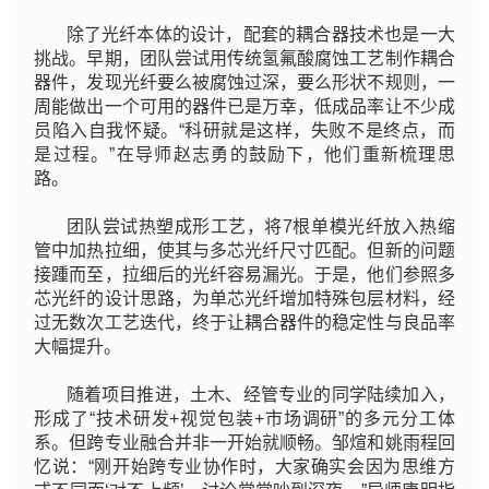
除了光纤本体的设计，配套的耦合器技术也是一大
挑战。早期，团队尝试用传统氢氟酸腐蚀工艺制作耦合
器件，发现光纤要么被腐蚀过深，要么形状不规则，一
周能做出一个可用的器件已是万幸，低成品率让不少成
员陷入自我怀疑。“科研就是这样，失败不是终点，而
是过程。”在导师赵志勇的鼓励下，他们重新梳理思
路。
团队尝试热塑成形工艺，将7根单模光纤放入热缩
管中加热拉细，使其与多芯光纤尺寸匹配。但新的问题
接踵而至，拉细后的光纤容易漏光。于是，他们参照多
芯光纤的设计思路，为单芯光纤增加特殊包层材料，经
过无数次工艺迭代，终于让耦合器件的稳定性与良品率
大幅提升。
随着项目推进，土木、经管专业的同学陆续加入，
形成了“技术研发+视觉包装+市场调研”的多元分工体
系。但跨专业融合并非一开始就顺畅。邹煊和姚雨程回
忆说：“刚开始跨专业协作时，大家确实会因为思维方