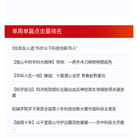
单周单篇点击量排名
3位校友入选“35岁以下科技创新35人”
【我心中的华科大精神】项帅：一把手术刀映照明德底色
【华科人在一线】滕钺：十载潜心治学 青春赴黔建功
【科学前沿】同济医院团队在脑出血后神经再生领域取得关键进
展
机械学院学子荣获全国青少年科技创新大赛中国科协主席奖
【临翔十年】以千里医心守护边疆百姓健康——华中科技大学健
...