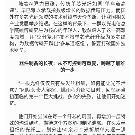
随着AI算力暴涨，传统单芯光纤如同“单车道高
速”，早已难以承载指数级增长的数据传输压力，而国
外在多芯光纤领域的技术封锁与天价垄断，让我国相关
产业发展举步维艰。在这样的背景下，一群以光电信息
学院硕博研究生为核心的年轻人，毅然踏入了这一高难
度领域，用“空分复用”技术将单芯光纤升级为多芯结
构，为数据传输开辟出“多车道枢纽”，誓要打破国外技
术壁垒。
器件制备的长夜：从不可控到可重复，跨越了最难
的一步
“一根光纤仅仅只有头发丝粗细，如何能让光不泄
露？”团队负责人邹煊、姚雨程介绍项目时，回忆起当
初面临的第一个巨大挑战，多次的失败，让他们开始迷
茫。
他们开始尝试在每一个纤芯的周围，再增加一层特
殊的沟道结构，期待这个方案能抑制光泄露。在头发丝
粗细的光纤上，划分出50余万个光折射单元逐一调