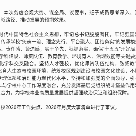
，本次务虚会观大势、谋全局、议要事，班子成员思考深入、
明晰路径、推动发展的预期效果。
时代中国特色社会主义思想，牢记总书记殷殷嘱托，牢记强国
传承学校“矢志一流、理念先行、平台聚人、团结务实”的发展模
、责任感、紧迫感，实干争先，狠抓落实，确保“十五五”开好局
注学科建设、师资队伍、教育教学、环境育人、治理效能等关键要
化学科交叉融合。坚持人才强校，优化师资队伍结构，弘扬教
化育人生态与校园环境，统筹校区规划建设与校园文化建设，不
治理体系和治理能力现代化水平，坚持和加强党的全面领导，引
作与学校中心工作深度融合，充分发挥基层党组织战斗堡垒作用
大合力，为学校事业高质量发展提供坚强政治保证和组织保障。
2026年工作要点、2026年月度大事清单进行了审议。