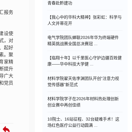
青春赴黔建功
汇报务
【我心中的华科大精神】张彩虹：科学与
人文并蒂花开
建设使
电气学院团队蝉联2026年华为终端硬件
式，对
精英挑战赛全国总决赛冠 ...
、起好
素。聚
【临翔十年】以千里医心守护边疆百姓健
育家精
康——华中科技大学健 ...
断提升
导广大
材料学院翟天佑李渊团队开创“注意力视
和党员
觉传感器”新范式
材料学院学子在2026年材料热处理创新
创业赛中再创佳绩
10院士、16站征程、32台疑难手术！这
场红色医疗公益行动圆满 ...