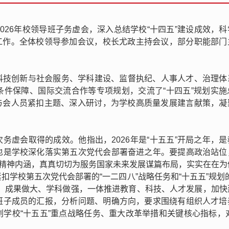
开2026年校领导班子务虚会，深入总结学校“十四五”建设成效，
重点工作。全体校领导参加会议，校长尤政主持会议，部分职能部门
科技创新与社会服务、学科建设、监督执纪、人事人才、治理体
条件保障、国际交流合作等专项规划，交流了“十四五”规划实施
作。与会人员紧扣主题、深入研讨，为学校高质量发展建言献策，凝
务虚会取得的成效。他指出，2026年是“十五五”开局之年，是
也是学校深化落实第五次党代会部署奋进之年。要提高政治站位
”精神内涵，真真切切为服务国家未来发展谋篇布局，实实在在为
学校第五次党代会部署的“一二四八”战略任务和“十五五”规划
实、成果做大、学科做强，一体推进教育、科技、人才发展，加快
班子成员的汇报，分析问题、明确方向，要求围绕有组织人才培
学校“十五五”重点战略任务、重大改革举措和关键核心指标，对2