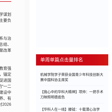
科学谋划
主要负
系与治
总结、
聚改革
单周单篇点击量排名
教育强
，锚定
机械学院学子荣获全国青少年科技创新大
赛中国科协主席奖
促进国
的“一二
【我心中的华科大精神】项帅：一把手术
建设中
刀映照明德底色
养、有
026
【华科人在一线】滕钺：十载潜心治学