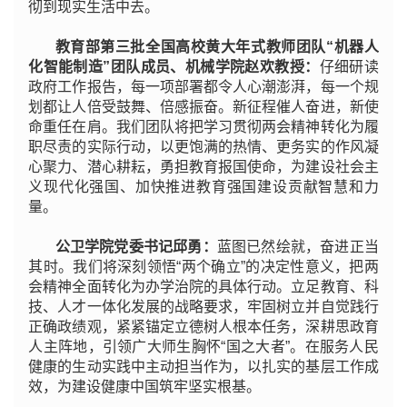
彻到现实生活中去。
教育部第三批全国高校黄大年式教师团队“机器人
化智能制造”团队成员、机械学院赵欢教授：
仔细研读
政府工作报告，每一项部署都令人心潮澎湃，每一个规
划都让人倍受鼓舞、倍感振奋。新征程催人奋进，新使
命重任在肩。我们团队将把学习贯彻两会精神转化为履
职尽责的实际行动，以更饱满的热情、更务实的作风凝
心聚力、潜心耕耘，勇担教育报国使命，为建设社会主
义现代化强国、加快推进教育强国建设贡献智慧和力
量。
公卫学院党委书记邱勇：
蓝图已然绘就，奋进正当
其时。我们将深刻领悟“两个确立”的决定性意义，把两
会精神全面转化为办学治院的具体行动。立足教育、科
技、人才一体化发展的战略要求，牢固树立并自觉践行
正确政绩观，紧紧锚定立德树人根本任务，深耕思政育
人主阵地，引领广大师生胸怀“国之大者”。在服务人民
健康的生动实践中主动担当作为，以扎实的基层工作成
效，为建设健康中国筑牢坚实根基。