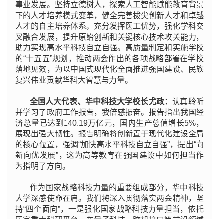
事业发展。坚持立德树人，探索人工智能赋能教育背景
下的人才培养模式变革，健全完善拔尖创新人才和卓越
人才的自主培养体系。充分发挥医工优势，强化学科交
叉融合发展，提升原始创新和关键核心技术攻关能力，
助力实现高水平科技自立自强。高质量制定和实施学校
的“十五五”规划，推动两会作出的各项战略部署在学校
落地见效，为以中国式现代化全面推进强国建设、民族
复兴伟业贡献华科大智慧与力量。
全国人大代表、华中科技大学校长尤政：
认真聆听
并学习了政府工作报告，我倍感振奋。报告指出我国经
济总量已达到140.19万亿元，国内生产总值增长5%，
展现出强大韧性。报告明确将创新置于现代化建设全局
的核心位置，强调“加快高水平科技自立自强”，提出“向
新向优发展”，这为高等教育在强国建设中如何担当作
为指明了方向。
作为国家战略科技力量的重要组成部分，华中科技
大学深感使命在肩。我们将深入贯彻落实两会精神，坚
持“四个面向”，一是强化国家战略科技力量担当，依托