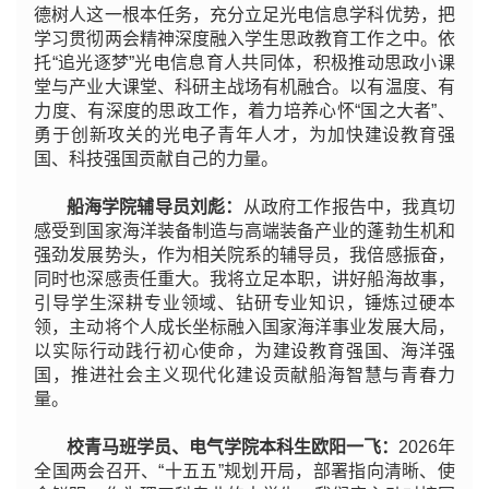
德树人这一根本任务，充分立足光电信息学科优势，把
学习贯彻两会精神深度融入学生思政教育工作之中。依
托“追光逐梦”光电信息育人共同体，积极推动思政小课
堂与产业大课堂、科研主战场有机融合。以有温度、有
力度、有深度的思政工作，着力培养心怀“国之大者”、
勇于创新攻关的光电子青年人才，为加快建设教育强
国、科技强国贡献自己的力量。
船海学院辅导员刘彪：
从政府工作报告中，我真切
感受到国家海洋装备制造与高端装备产业的蓬勃生机和
强劲发展势头，作为相关院系的辅导员，我倍感振奋，
同时也深感责任重大。我将立足本职，讲好船海故事，
引导学生深耕专业领域、钻研专业知识，锤炼过硬本
领，主动将个人成长坐标融入国家海洋事业发展大局，
以实际行动践行初心使命，为建设教育强国、海洋强
国，推进社会主义现代化建设贡献船海智慧与青春力
量。
校青马班学员、电气学院本科生欧阳一飞：
2026年
全国两会召开、“十五五”规划开局，部署指向清晰、使