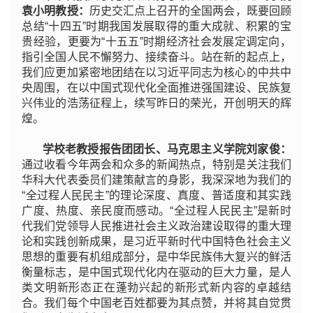
袁小明教授：
历史交汇点上召开的全国两会，既要回顾
总结“十四五”时期我国发展取得的重大成就、积累的宝
贵经验，更要为“十五五”时期经济社会发展定调定向，
指引全国人民不懈努力、接续奋斗。站在新的起点上，
我们应更加紧密地团结在以习近平同志为核心的中共中
央周围，在以中国式现代化全面推进强国建设、民族复
兴伟业的浩荡征程上，续写昨日的荣光，开创明天的辉
煌。
学校老教授报告团团长、马克思主义学院刘家俊：
通过收看今年两会和众多的新闻热点，特别是关注我们
华科大代表委员们建策献言的身影，我深深地为我们的
“全过程人民民主”的理论深度、真度、普适度和其实践
广度、热度、亲民度而感动。“全过程人民民主”是新时
代我们党领导人民推进社会主义政治建设取得的重大理
论和实践创新成果，是习近平新时代中国特色社会主义
思想的重要有机组成部分，是中华民族伟大复兴的鲜活
衡量标志，是中国式现代化内在驱动的巨大力量，是人
类文明新形态正在蓬勃兴起的新形式新内容的卓越结
合。我们每个中国老百姓都要为其点赞，并将其自觉贯