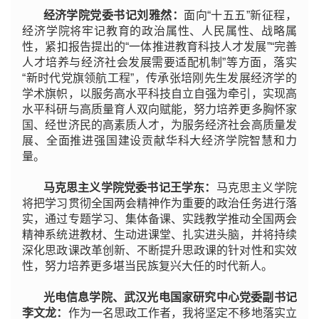
经济学院党委书记刘雅然：
面向“十五五”新征程，
经济学院将牢记教育的政治属性、人民属性、战略属
性，紧扣报告提出的“一体推进教育科技人才发展”“完善
人才培养与经济社会发展需要适配机制”等方面，落实
“新时代党旗领航工程”，传承张培刚先生发展经济学的
学术旗帜，以服务高水平科技自立自强为牵引，实现高
水平科研与高质量育人双向赋能，努力培养更多胸怀家
国、经世济民的高素质人才，为服务经济社会高质量发
展、全面推进强国建设贡献华科大经济学院智慧和力
量。
马克思主义学院党委书记王学东：
马克思主义学院
将把学习贯彻全国两会精神作为重要的政治任务进行落
实，通过专题学习、集体备课、实践教学推动全国两会
精神系统进教材、生动进课堂、扎实进头脑，并将持续
深化思政课改革创新、不断提升思政课的针对性和实效
性，努力培养更多堪当民族复兴大任的时代新人。
光电信息学院、武汉光电国家研究中心党委副书记
李文龙：
作为一名思政工作者，我将坚定不移地落实立