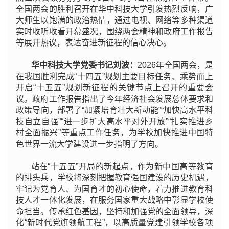
全国两会的胜利召开在华中科技大学引发热烈反响，广
大师生以饱满的政治热情，通过电视、网络等多种渠道
实时收听收看开幕盛况，围绕
两会精神和
政府工作报告
等展开热议，表达奋进新征程的信心决心。
华中科技大学党委书记刘波：
2026年全国两会，是
在我国胜利完成“十四五”规划主要目标任务、乘势而上
开启“十五五”规划新征程的关键节点上召开的重要会
议。政府工作报告指出了今年经济社会发展总体要求和
政策导向，部署了“加紧培育壮大新动能”“加快高水平科
技自立自强”“进一步扩大高水平对外开放”“扎实推进乡
村全面振兴”等重点工作任务，为学校加快推进中国特
色世界一流大学建设进一步指明了方向。
站在“十五五”开局的新起点，作为新中国高等教育
的排头兵，学校将深刻把握教育强国建设的历史机遇，
牢记为党育人、为国育才的初心使命，着力推进教育科
技人才一体化发展，在服务国家重大战略中彰显学校使
命担当。传承红色基因，坚持和加强党的全面领导，深
化“新时代党旗领航工程”，以高质量党建引领学校各项