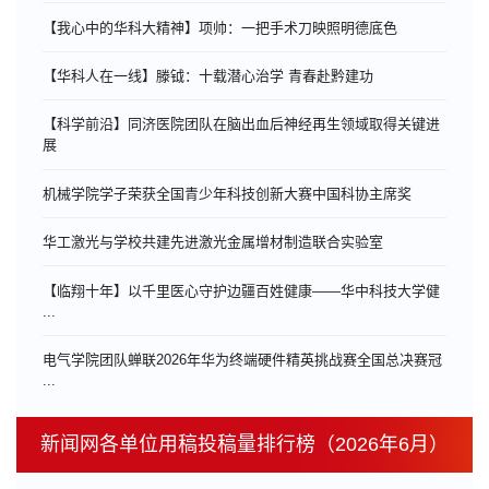
【我心中的华科大精神】项帅：一把手术刀映照明德底色
【华科人在一线】滕钺：十载潜心治学 青春赴黔建功
【科学前沿】同济医院团队在脑出血后神经再生领域取得关键进
展
机械学院学子荣获全国青少年科技创新大赛中国科协主席奖
华工激光与学校共建先进激光金属增材制造联合实验室
【临翔十年】以千里医心守护边疆百姓健康——华中科技大学健
...
电气学院团队蝉联2026年华为终端硬件精英挑战赛全国总决赛冠
...
新闻网各单位用稿投稿量排行榜（2026年6月）