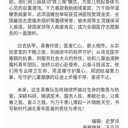
助，他们用三级联动“铁三角”模式，为患儿筑起身体与
心灵的双重港湾。千万善款救助困境家庭，万千陪伴温
暖患病童年，这项温暖创举斩获亚洲医院管理金奖、全
国最佳志愿服务组织等重磅荣誉，被央视等主流媒体深
入报道，获国家领导人高度肯定，成为全国医疗志愿服
务的一面旗帜。
白衣执甲，青春作答；医者仁心，薪火相传。从实
验室里的不眠之夜，到病房中的轻声守护；从攻克医学
难题的执着，到服务社会大众的热忱，协和儿童血液肿
瘤科青年团队，始终以初心赴使命，以奋斗践诺言。他
们用专业捍卫生命，用温暖守护童心，用团结凝聚力
量，在守护儿童健康的征途上步履不停、奋进不止。
未来，这支青春队伍将继续怀揣对生命的敬畏与热
爱，深耕科研、精进医术、服务人民、奉献社会，以青
春之我、奋斗之我，为万千患儿撑起一片晴朗天空，书
写新时代湖北青年医者的责任与荣光！
编辑：史梦诗
来稿审核：王贝贝