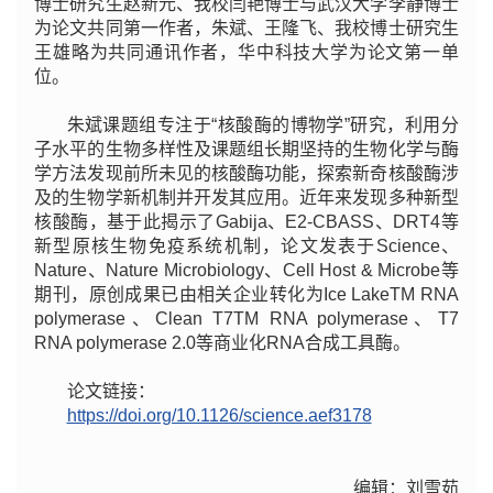
博士研究生赵新元、我校闫艳博士与武汉大学李静博士
为论文共同第一作者，
朱斌、王隆飞、我校博士研究生
王雄略为共同通讯作者，
华中科技大学为论文第一单
位。
朱斌课题组专注于“核酸酶的博物学”研究，利用分
子水平的生物多样性及课题组长期坚持的生物化学与酶
学方法发现前所未见的核酸酶功能，探索新奇核酸酶涉
及的生物学新机制并开发其应用。近年来发现多种新型
核酸酶，基于此揭示了Gabija、E2-CBASS、DRT4等
新型原核生物免疫系统机制，论文发表于Science、
Nature、Nature Microbiology、Cell Host & Microbe等
期刊，原创成果已由相关企业转化为Ice LakeTM RNA
polymerase、Clean T7TM RNA polymerase、T7
RNA polymerase 2.0等商业化RNA合成工具酶。
论文链接：
https://doi.org/10.1126/science.aef3178
编辑：
刘雪茹