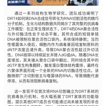
通过一系列结构生物学研究，团队成功阐明了
DRT4如何将DNA合成信号转化为RNA切割活性的精巧
分子机制。生化与结构数据共同揭示了其完整的抗病毒
工作模型：在正常生理状态下，DRT4的DNA聚合活性
与外切酶活性处于动态平衡，其所合成的短链单链
DNA被限制在聚合活性口袋内，系统保持静默；当烈
性噬菌体入侵后，细胞内作为病毒基因组复制原料的
dNTP浓度迅速升高，导致DNA聚合活性超过外切活
性，DNA链得以持续延长并掺入dG或dA。随着DNA长
度增加，其末端从聚合口袋中翻出，同时结合其中的
dGTP发生构象翻转，触发蛋白整体结构重排，最终在
六聚体界面形成一个全新的RNA内切酶活性位点。该
酶随即广泛切割宿主与噬菌体的RNA，导致细胞代谢
停滞，从而有效阻断病毒复制。
这一发现不仅首次将RNA切割确立为DRT系统的
抗病毒执行机制，也大幅拓展了DRT家族的功能版
图，提示其他DRT成员也可能通过尚未被发现的非合