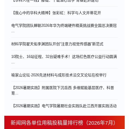
【华科人在一线】滕钺：十载潜心治学 青春赴黔建功
【我心中的华科大精神】张彩虹：科学与人文并蒂花开
电气学院团队蝉联2026年华为终端硬件精英挑战赛全国总决赛冠
...
材料学院翟天佑李渊团队开创“注意力视觉传感器”新范式
10院士、16站征程、32台疑难手术！这场红色医疗公益行动圆满
...
喻家山论坛·2026先进材料与成形技术沿交叉论坛在校举行
【2026暑期实践】附属医院下沉岳西 多维赋能基层医疗、科普
育...
【2026暑期实践】电气学院暑期社会实践队赴江西开展实践活动
新闻网各单位用稿投稿量排行榜（2026年7月）