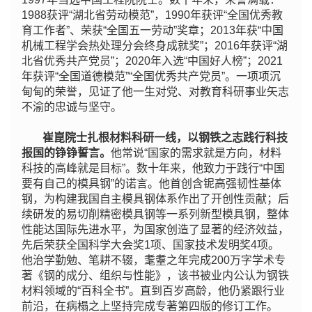
1988获评“湖北省劳动模范”，1990年获评“全国优秀教
育工作者”、荣获“全国五一劳动”奖章；2013年获“中国
机械工程学会热处理分会终身成就奖”；2016年获评“湖
北省优秀共产党员”；2020年入选“中国好人榜”；2021
年获评“全国道德模范”“全国优秀共产党员”。一项项沉
甸甸的荣誉，见证了他一生对党、对教育科研事业矢志
不渝的忠诚与坚守。
崔崑院士扎根材料科研一线，以钢铁之志践行科技
报国的铮铮誓言。
他常说“国家的需求就是方向，材料
科技的高峰就是目标”。数十年来，他致力于践行“中国
要有自己的模具钢”的诺言。他首创含铌高强韧性基体
钢，为构建我国自主模具钢体系作出了开创性贡献；后
续研发的易切削精密模具钢等一系列新型模具钢，整体
性能达国际先进水平，为国家创造了显著的经济效益，
先后荣获全国科学大会奖1项、国家技术发明奖4项。
他治学勤勉、笔耕不辍，耄耋之年完成200万字学术专
著《钢的成分、组织与性能》，该书被业内公认为钢铁
材料领域的“百科全书”。直到百岁高龄，他仍紧跟行业
前沿，在病榻之上坚持完成专著第四版的修订工作。