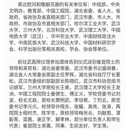
表达慰问和敬献花圈的有关单位有：中组部，中央
文明办，教育部，中国工程院，湖北省委、省人大、省
政府、省政协及省直相关部门，武汉市委、市人大、市
政府、市政协及市直相关部门，哈尔滨工业大学、武汉
大学、兰州大学、北京科技大学、武汉理工大学、中国
地质大学（武汉）、华中农业大学、中南财经政法大
学、中南民族大学、武汉科技大学、中国材料研究学
会、科学出版社等相关高校、学会、协会等单位。
前往武昌殡仪馆参加遗体告别仪式送别崔崑院士的
领导和来宾有：湖北省委常委、武汉市委书记盛阅春，
湖北省人大常委会原副主任罗辉，湖北省科技厅厅长夏
松，武汉市委组织部副部长陈晓红，武汉市科协党组书
记胡军，兰州大学原校长王乘，武汉理工大学校长王发
洲，中国工程院院士姜德生、傅正义，学校党委书记刘
波、校长尤政，原校长樊明武、李培根、丁烈云，原党
委书记李元元，校领导许晓东、张耀、高亮、张涛，两
院院士程时杰、陈学东，原校领导梅世炎、刘献君、湛
毅青、梁茜、谢正学、解孝林，部分单位负责人和师生
代表；崔崑院士亲属、同事、生前友好、学生等。