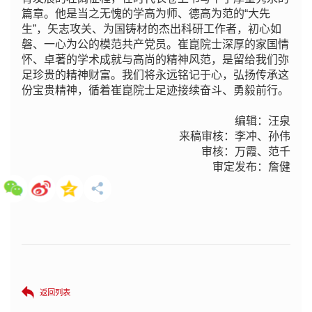
篇章。他是当之无愧的学高为师、德高为范的“大先
生”，矢志攻关、为国铸材的杰出科研工作者，初心如
磐、一心为公的模范共产党员。崔崑院士深厚的家国情
怀、卓著的学术成就与高尚的精神风范，是留给我们弥
足珍贵的精神财富。我们将永远铭记于心，弘扬传承这
份宝贵精神，循着崔崑院士足迹接续奋斗、勇毅前行。
编辑：汪泉
来稿审核：李冲、孙伟
审核：万霞、范千
审定发布：詹健
返回列表