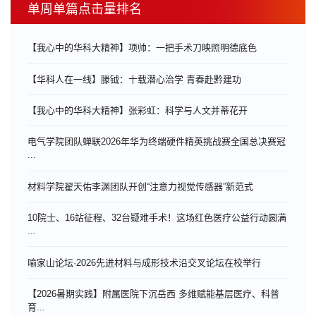
单周单篇点击量排名
【我心中的华科大精神】项帅：一把手术刀映照明德底色
【华科人在一线】滕钺：十载潜心治学 青春赴黔建功
【我心中的华科大精神】张彩虹：科学与人文并蒂花开
电气学院团队蝉联2026年华为终端硬件精英挑战赛全国总决赛冠
...
材料学院翟天佑李渊团队开创“注意力视觉传感器”新范式
10院士、16站征程、32台疑难手术！这场红色医疗公益行动圆满
...
喻家山论坛·2026先进材料与成形技术沿交叉论坛在校举行
【2026暑期实践】附属医院下沉岳西 多维赋能基层医疗、科普
育...