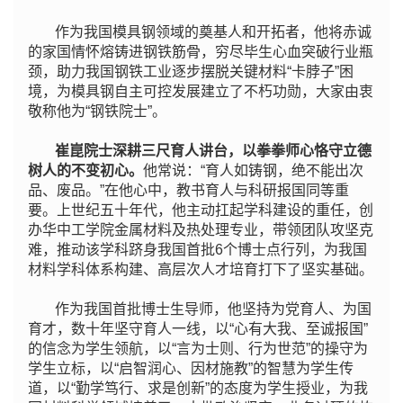
作为我国模具钢领域的奠基人和开拓者，他将赤诚
的家国情怀熔铸进钢铁筋骨，穷尽毕生心血突破行业瓶
颈，助力我国钢铁工业逐步摆脱关键材料“卡脖子”困
境，为模具钢自主可控发展建立了不朽功勋，大家由衷
敬称他为“钢铁院士”。
崔崑院士深耕三尺育人讲台，以拳拳师心恪守立德
树人的不变初心。
他常说：“育人如铸钢，绝不能出次
品、废品。”在他心中，教书育人与科研报国同等重
要。上世纪五十年代，他主动扛起学科建设的重任，创
办华中工学院金属材料及热处理专业，带领团队攻坚克
难，推动该学科跻身我国首批6个博士点行列，为我国
材料学科体系构建、高层次人才培育打下了坚实基础。
作为我国首批博士生导师，他坚持为党育人、为国
育才，数十年坚守育人一线，以“心有大我、至诚报国”
的信念为学生领航，以“言为士则、行为世范”的操守为
学生立标，以“启智润心、因材施教”的智慧为学生传
道，以“勤学笃行、求是创新”的态度为学生授业，为我