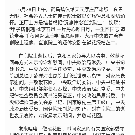
6月28日上午，武昌殡仪馆天元厅庄严肃穆、哀思
无限，社会各界人士向崔崑院士致以沉痛悼念和深切缅
怀。正厅上方悬挂着横幅“沉痛悼念崔崑院士”，挽联：
“甲子铸钢魂 桃李春风 一片丹心昭日月，一生怀国志 道
德圭臬 千秋风骨励后学”高悬两侧。大厅中央放置着崔
崑院士遗像。崔崑院士的遗体安卧在鲜花绿柏丛中。
崔崑院士逝世后，党和国家领导人以唁电、敬献花
圈等方式表示悼念和慰问。中央政治局常委、中央书记
处书记、中央办公厅主任蔡奇，中央政治局常委、国务
院副总理丁薛祥对崔崑院士的逝世表示哀悼，对家属表
示慰问，并敬献花圈。中央政治局委员、中央书记处书
记、中央组织部部长石泰峰，中央政治局原常委、中央
纪律检查委员会原书记吴官正，中央政治局原常委、中
央纪律检查委员会原书记、国家原副主席王岐山，中央
政治局原委员、国务院原副总理刘鹤，对崔崑院士的逝
世表示哀悼，对家属表示慰问，并敬献花圈。
发来唁电、敬献花圈、慰问家属的有关国家部委领