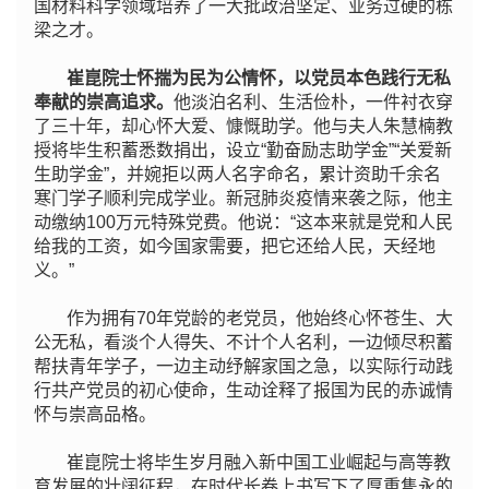
国材料科学领域培养了一大批政治坚定、业务过硬的栋
梁之才。
崔崑院士怀揣为民为公情怀，以党员本色践行无私
奉献的崇高追求。
他淡泊名利、生活俭朴，一件衬衣穿
了三十年，却心怀大爱、慷慨助学。他与夫人朱慧楠教
授将毕生积蓄悉数捐出，设立“勤奋励志助学金”“关爱新
生助学金”，并婉拒以两人名字命名，累计资助千余名
寒门学子顺利完成学业。新冠肺炎疫情来袭之际，他主
动缴纳100万元特殊党费。他说：“这本来就是党和人民
给我的工资，如今国家需要，把它还给人民，天经地
义。”
作为拥有70年党龄的老党员，他始终心怀苍生、大
公无私，看淡个人得失、不计个人名利，一边倾尽积蓄
帮扶青年学子，一边主动纾解家国之急，以实际行动践
行共产党员的初心使命，生动诠释了报国为民的赤诚情
怀与崇高品格。
崔崑院士将毕生岁月融入新中国工业崛起与高等教
育发展的壮阔征程，在时代长卷上书写下了厚重隽永的