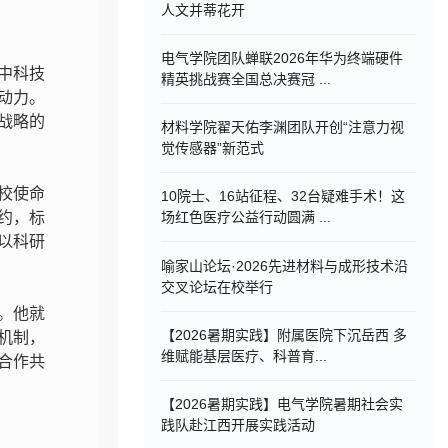
人文并蒂花开
电气学院团队蝉联2026年华为终端硬件
中科技
精英挑战赛全国总决赛冠 ...
动力。
战略的
材料学院翟天佑李渊团队开创“注意力视
觉传感器”新范式
校使命
10院士、16站征程、32台疑难手术！这
约，标
场红色医疗公益行动圆满 ...
以科研
喻家山论坛·2026先进材料与成形技术沿
交叉论坛在校举行
。他就
【2026暑期实践】附属医院下沉岳西 多
机制，
维赋能基层医疗、科普育...
合作共
【2026暑期实践】电气学院暑期社会实
践队赴江西开展实践活动