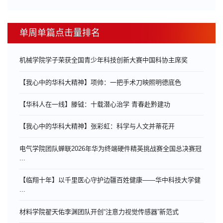
单周单篇点击量排名
机械学院学子荣获全国青少年科技创新大赛中国科协主席奖
【我心中的华科大精神】项帅：一把手术刀映照明德底色
【华科人在一线】滕钺：十载潜心治学 青春赴黔建功
【我心中的华科大精神】张彩虹：科学与人文并蒂花开
电气学院团队蝉联2026年华为终端硬件精英挑战赛全国总决赛冠
...
【临翔十年】以千里医心守护边疆百姓健康——华中科技大学健
...
材料学院翟天佑李渊团队开创“注意力视觉传感器”新范式