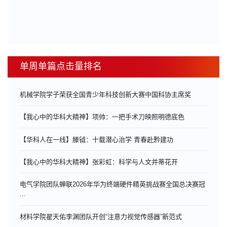
单周单篇点击量排名
机械学院学子荣获全国青少年科技创新大赛中国科协主席奖
【我心中的华科大精神】项帅：一把手术刀映照明德底色
【华科人在一线】滕钺：十载潜心治学 青春赴黔建功
【我心中的华科大精神】张彩虹：科学与人文并蒂花开
电气学院团队蝉联2026年华为终端硬件精英挑战赛全国总决赛冠
...
材料学院翟天佑李渊团队开创“注意力视觉传感器”新范式