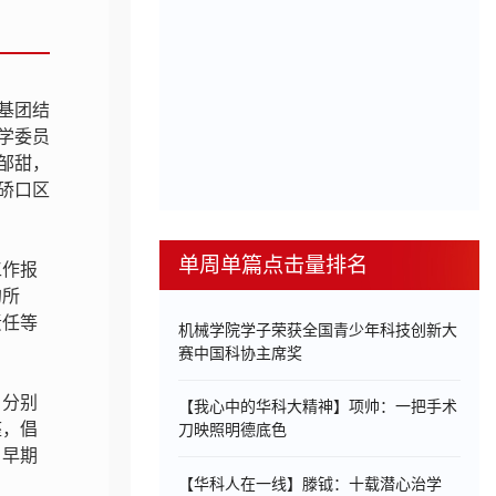
基团结
学委员
邹甜，
硚口区
单周单篇点击量排名
工作报
的所
责任等
机械学院学子荣获全国青少年科技创新大
赛中国科协主席奖
，分别
【我心中的华科大精神】项帅：一把手术
座，倡
刀映照明德底色
、早期
【华科人在一线】滕钺：十载潜心治学