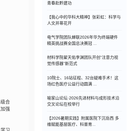
青春赴黔建功
【我心中的华科大精神】张彩虹：科学与
人文并蒂花开
电气学院团队蝉联2026年华为终端硬件
精英挑战赛全国总决赛冠 ...
材料学院翟天佑李渊团队开创“注意力视
觉传感器”新范式
10院士、16站征程、32台疑难手术！这
场红色医疗公益行动圆满 ...
喻家山论坛·2026先进材料与成形技术沿
高级合
交叉论坛在校举行
《加强
【2026暑期实践】附属医院下沉岳西 多
维赋能基层医疗、科普育...
，学习