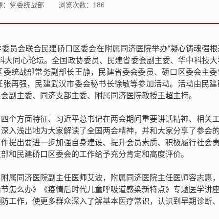
源：党委统战部
浏览次数：
186
大学委员会联合民建硚口区委会在附属同济医院举办“凝心铸魂强根
华科大同心论坛。全国政协委员、民建省委会副主委、华中科技大
区委统战部常务副部长王静，民建省委会委员、硚口区委会主委
任张再强，民建武汉市委会秘书长徐敏等参加活动。活动由民建
员会副主委、同济支部主委、附属同济医院教授王超主持。
、四个方面特征、习近平总书记在两会期间重要讲话精神、相关
，深入浅出地为大家解读了全国两会精神，并和大家分享了参会
工作提出要进一步加强自身建设、提升会员素质、积极履行社会
支部和民建硚口区委会的工作给予充分肯定和高度评价。
、附属同济医院副主任医师艾波，附属同济医院主任医师容志惠
结节怎么办》《疫情后时代儿童呼吸道感染新特点》专题医学讲
预防工作，使更多群众深入了解基本医疗常识，认识到早期诊断