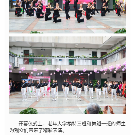
开幕仪式上，老年大学模特三班和舞蹈一班的师生
为观众们带来了精彩表演。