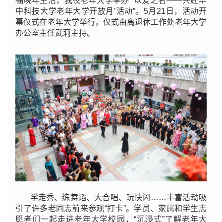
福晚年生活，我校老年大学举办“‘以爱之名——共赴华
中科技大学老年大学开放月’活动”。5月21日，活动开
幕仪式在老年大学举行，仪式由离退休工作处老年大学
办公室主任武莉主持。
学走秀、练舞蹈、大合唱、玩快闪……丰富活动吸
引了许多老同志前来参观“打卡”。学员、家属和学生志
愿者们一起走进老年大学校园，“沉浸式”了解老年大