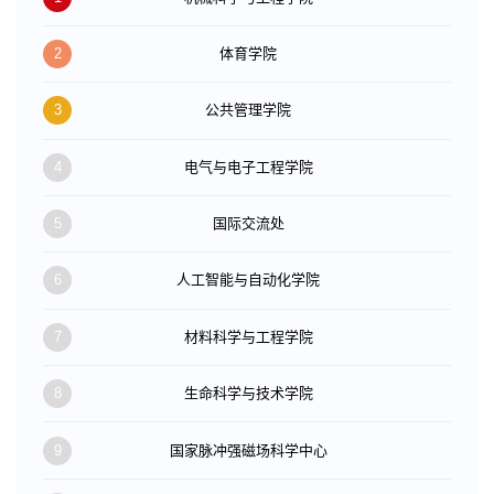
2
体育学院
3
公共管理学院
4
电气与电子工程学院
5
国际交流处
6
人工智能与自动化学院
7
材料科学与工程学院
8
生命科学与技术学院
9
国家脉冲强磁场科学中心