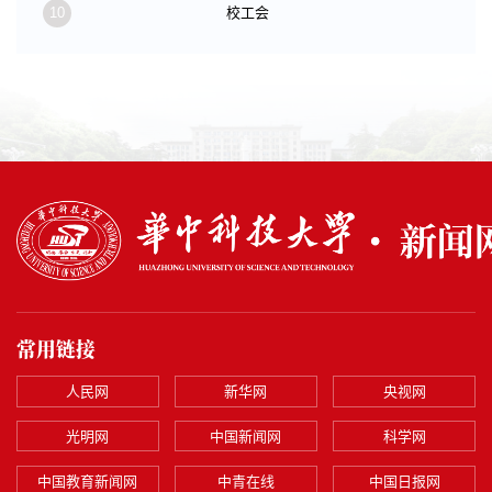
10
校工会
常用链接
人民网
新华网
央视网
光明网
中国新闻网
科学网
中国教育新闻网
中青在线
中国日报网