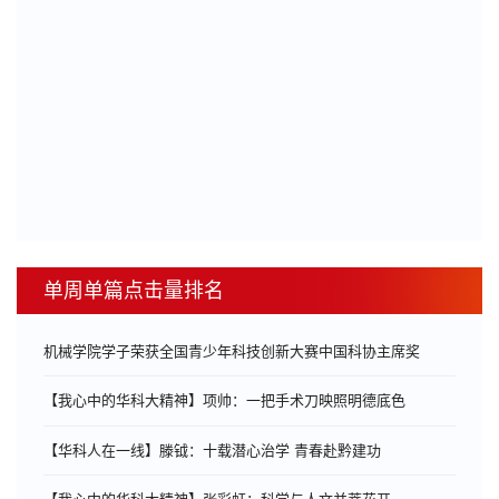
单周单篇点击量排名
机械学院学子荣获全国青少年科技创新大赛中国科协主席奖
【我心中的华科大精神】项帅：一把手术刀映照明德底色
【华科人在一线】滕钺：十载潜心治学 青春赴黔建功