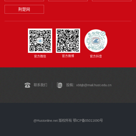
荆楚网
官方微博
官方微信
官方抖音
联系我们
投稿：xbbjb@mail.hust.edu.cn
@Hustonline.net 版权所有 鄂ICP备05011690号