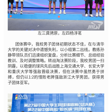
左三龚骋原，左四杨淳茗
团体赛中，我校男子团体初期状态不佳，在与清华
大学的关键对决中遗憾失利，以小组第二出线。教练孙
静带领队员们迅速组织复盘，分析比赛细节、总结经验
教训、及时调整策略。转战淘汰赛阶段，我校男团一扫
阴霾，以稳健的球风先后战胜上海交通大学、长安大学
和重庆大学等强敌晋级决赛，但在决赛中虽然勇于拼
搏，但仍以1:2的惜败老牌强敌浙江大学男团，获得男
子团体亚军。