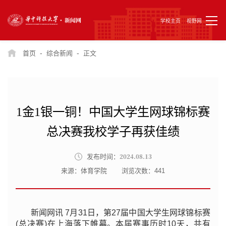
学校主页
视野网
-
-
首页
综合新闻
正文
1金1银一铜！中国大学生网球锦标赛
总决赛我校学子再获佳绩
2024.08.13
发布时间：
来源：体育学院
浏览次数：
441
新闻网讯 7月31日，第27届中国大学生网球锦标赛
(总决赛)在上海落下帷幕。本届赛事历时10天，共有