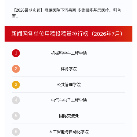
【2026暑期实践】附属医院下沉岳西 多维赋能基层医疗、科普
育...
新闻网各单位用稿投稿量排行榜（2026年7月）
1
机械科学与工程学院
2
体育学院
3
公共管理学院
4
电气与电子工程学院
5
国际交流处
6
人工智能与自动化学院