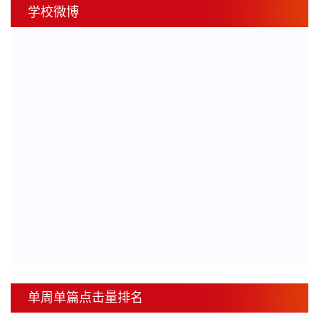
学校微博
单周单篇点击量排名