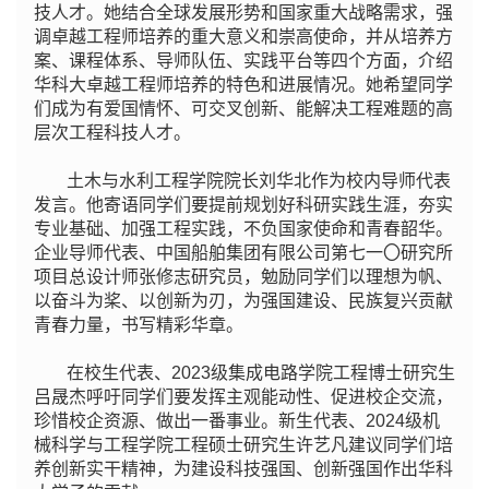
技人才。她结合全球发展形势和国家重大战略需求，强
调卓越工程师培养的重大意义和崇高使命，并从培养方
案、课程体系、导师队伍、实践平台等四个方面，介绍
华科大卓越工程师培养的特色和进展情况。她希望同学
们成为有爱国情怀、可交叉创新、能解决工程难题的高
层次工程科技人才。
土木与水利工程学院院长刘华北作为校内导师代表
发言。他寄语同学们要提前规划好科研实践生涯，夯实
专业基础、加强工程实践，不负国家使命和青春韶华。
企业导师代表、中国船舶集团有限公司第七一〇研究所
项目总设计师张修志研究员，勉励同学们以理想为帆、
以奋斗为桨、以创新为刃，为强国建设、民族复兴贡献
青春力量，书写精彩华章。
在校生代表、2023级集成电路学院工程博士研究生
吕晟杰呼吁同学们要发挥主观能动性、促进校企交流，
珍惜校企资源、做出一番事业。新生代表、2024级机
械科学与工程学院工程硕士研究生许艺凡建议同学们培
养创新实干精神，为建设科技强国、创新强国作出华科