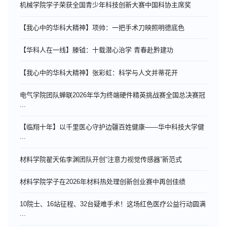
机械学院学子荣获全国青少年科技创新大赛中国科协主席奖
【我心中的华科大精神】项帅：一把手术刀映照明德底色
【华科人在一线】滕钺：十载潜心治学 青春赴黔建功
【我心中的华科大精神】张彩虹：科学与人文并蒂花开
电气学院团队蝉联2026年华为终端硬件精英挑战赛全国总决赛冠
...
【临翔十年】以千里医心守护边疆百姓健康——华中科技大学健
...
材料学院翟天佑李渊团队开创“注意力视觉传感器”新范式
材料学院学子在2026年材料热处理创新创业赛中再创佳绩
10院士、16站征程、32台疑难手术！这场红色医疗公益行动圆满
...