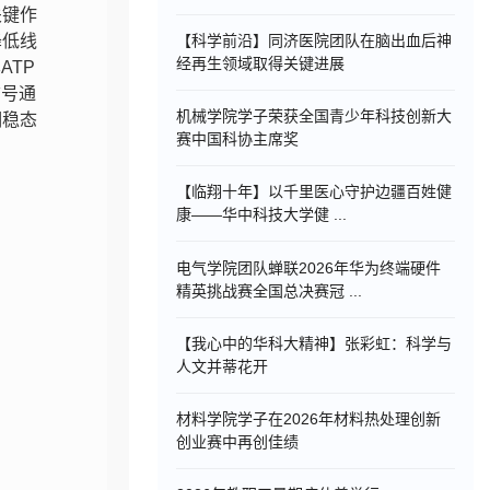
关键作
降低线
【科学前沿】同济医院团队在脑出血后神
经再生领域取得关键进展
ATP
信号通
机械学院学子荣获全国青少年科技创新大
期稳态
赛中国科协主席奖
【临翔十年】以千里医心守护边疆百姓健
康——华中科技大学健 ...
电气学院团队蝉联2026年华为终端硬件
精英挑战赛全国总决赛冠 ...
【我心中的华科大精神】张彩虹：科学与
人文并蒂花开
材料学院学子在2026年材料热处理创新
创业赛中再创佳绩