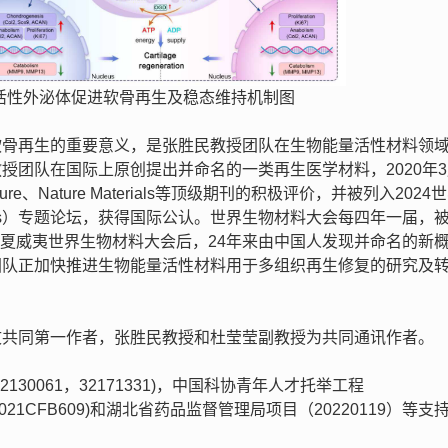
活性外泌体促进软骨再生及稳态维持机制图
软骨再生的重要意义，是张胜民教授团队在生物能量活性材料领
授团队在国际上原创提出并命名的一类再生医学材料，2020年
ture、Nature Materials等顶级期刊的积极评价，并被列入2024
 Congress）专题论坛，获得国际公认。世界生物材料大会每四年一届，
美国夏威夷世界生物材料大会后，24年来由中国人发现并命名的新
团队正加快推进生物能量活性材料用于多组织再生修复的研究及
文共同第一作者，张胜民教授和杜莹莹副教授为共同通讯作者。
30061，32171331)，中国科协青年人才托举工程
(2021CFB609)和湖北省药品监督管理局项目（20220119）等支