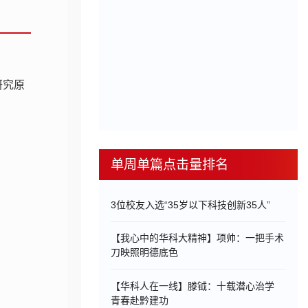
。该研究原
单周单篇点击量排名
3位校友入选“35岁以下科技创新35人”
【我心中的华科大精神】项帅：一把手术
刀映照明德底色
【华科人在一线】滕钺：十载潜心治学
青春赴黔建功