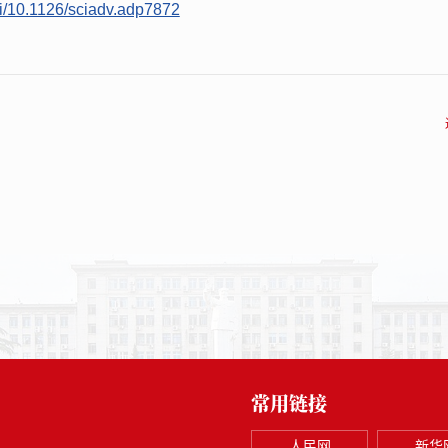
oi/10.1126/sciadv.adp7872
常用链接
人民网
新华