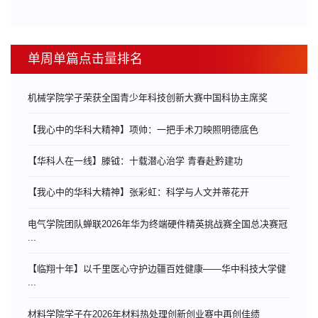
单周单篇点击量排名
机械学院学子荣获全国青少年科技创新大赛中国科协主席奖
【我心中的华科大精神】项帅：一把手术刀映照明德底色
【华科人在一线】滕钺：十载潜心治学 青春赴黔建功
【我心中的华科大精神】张彩虹：科学与人文并蒂花开
电气学院团队蝉联2026年华为终端硬件精英挑战赛全国总决赛冠
...
【临翔十年】以千里医心守护边疆百姓健康——华中科技大学健
...
材料学院学子在2026年材料热处理创新创业赛中再创佳绩