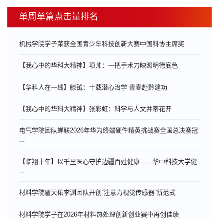
单周单篇点击量排名
机械学院学子荣获全国青少年科技创新大赛中国科协主席奖
【我心中的华科大精神】项帅：一把手术刀映照明德底色
【华科人在一线】滕钺：十载潜心治学 青春赴黔建功
【我心中的华科大精神】张彩虹：科学与人文并蒂花开
电气学院团队蝉联2026年华为终端硬件精英挑战赛全国总决赛冠
...
【临翔十年】以千里医心守护边疆百姓健康——华中科技大学健
...
材料学院翟天佑李渊团队开创“注意力视觉传感器”新范式
材料学院学子在2026年材料热处理创新创业赛中再创佳绩