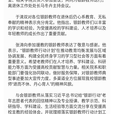
室、相关学院负责人参加会议，共同为银龄教师送行。
离退休工作处处长马冬卉主持会议。
于清双对各位银龄教师在退休后仍心系教育、无私
奉献的精神表示充分肯定。他指出，银龄教师们以丰富
的学识和经验，为受援高校的学科建设、人才培养以及
年轻教师的成长作出了重要贡献。
张涛向参加援教的银龄教师表达了敬意与感谢。他
表示，“银龄教师行动计划”在推动教育均衡发展与区域
协调发展、构建全民终身学习的学习型社会等方面有着
重要意义。希望老教师们在人才培养、学科建设、科研
能力等方面为受援高校贡献智慧与力量。相关院系和职
能部门要强化协同联动，做好服务保障，对银龄教师典
型事迹要加大宣传力度，多渠道全方位展现我校银龄教
师“退而不休、丹心育人”的精神风貌。
与会银龄教师从落实习近平总书记给“银龄行动”老
年志愿者代表的回信精神以及专业授课、教学示范、科
研指导、学科建设、生活经验等方面交流分享在受援高
校支教的经验体会，并就理顺落实银龄教师行动计划工