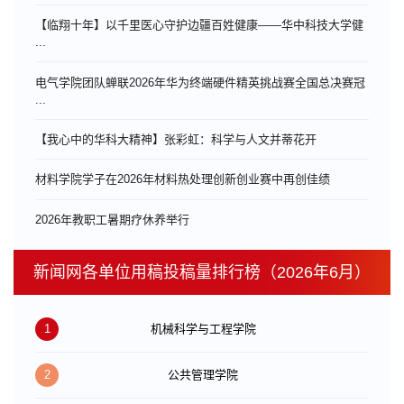
【临翔十年】以千里医心守护边疆百姓健康——华中科技大学健
...
电气学院团队蝉联2026年华为终端硬件精英挑战赛全国总决赛冠
...
【我心中的华科大精神】张彩虹：科学与人文并蒂花开
材料学院学子在2026年材料热处理创新创业赛中再创佳绩
​2026年教职工暑期疗休养举行
新闻网各单位用稿投稿量排行榜（2026年6月）
1
机械科学与工程学院
2
公共管理学院