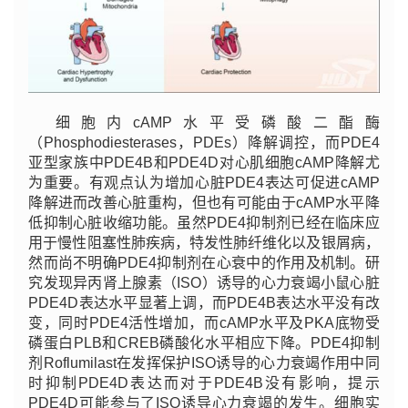
细胞内cAMP水平受磷酸二酯酶
（Phosphodiesterases，PDEs）降解调控，而PDE4
亚型家族中PDE4B和PDE4D对心肌细胞cAMP降解尤
为重要。有观点认为增加心脏PDE4表达可促进cAMP
降解进而改善心脏重构，但也有可能由于cAMP水平降
低抑制心脏收缩功能。虽然PDE4抑制剂已经在临床应
用于慢性阻塞性肺疾病，特发性肺纤维化以及银屑病，
然而尚不明确PDE4抑制剂在心衰中的作用及机制。研
究发现异丙肾上腺素（ISO）诱导的心力衰竭小鼠心脏
PDE4D表达水平显著上调，而PDE4B表达水平没有改
变，同时PDE4活性增加，而cAMP水平及PKA底物受
磷蛋白PLB和CREB磷酸化水平相应下降。PDE4抑制
剂Roflumilast在发挥保护ISO诱导的心力衰竭作用中同
时抑制PDE4D表达而对于PDE4B没有影响，提示
PDE4D可能参与了ISO诱导心力衰竭的发生。细胞实