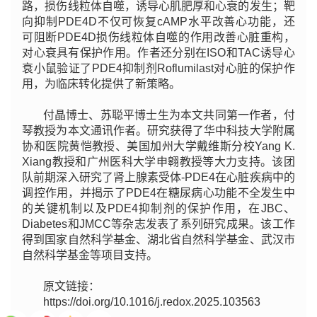
路，损伤线粒体自噬，诱导心肌肥厚和心衰的发生；靶
向抑制PDE4D不仅可恢复cAMP水平改善心功能，还
可阻断PDE4D损伤线粒体自噬的作用改善心脏重构，
对心衰具有保护作用。作者还分别在ISO和TAC诱导心
衰小鼠验证了PDE4抑制剂Roflumilast对心脏的保护作
用，为临床转化提供了新策略。
付晶博士、苏聪平博士生为本文共同第一作者，付
琴教授为本文通讯作者。研究获得了华中科技大学附属
协和医院黄恺教授、美国加州大学戴维斯分校Yang K.
Xiang教授和广州医科大学申翱教授等大力支持。该团
队前期深入研究了肾上腺素受体-PDE4在心脏疾病中的
调控作用，并揭示了PDE4在糖尿病心功能不全发生中
的关键机制以及PDE4抑制剂的保护作用，在JBC、
Diabetes和JMCC等杂志发表了系列研究成果。该工作
得到国家自然科学基金、湖北省自然科学基金、武汉市
自然科学基金等项目支持。
原文链接：
https://doi.org/10.1016/j.redox.2025.103563