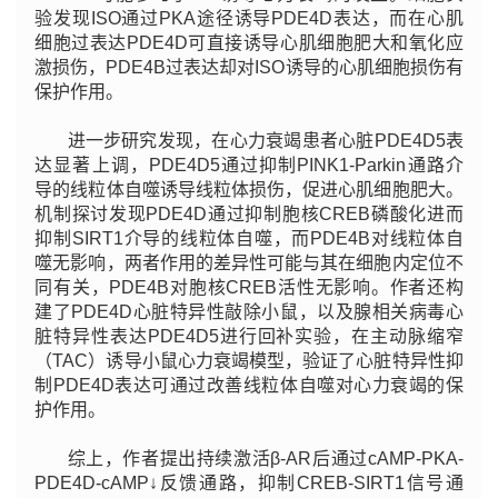
验发现ISO通过PKA途径诱导PDE4D表达，而在心肌
细胞过表达PDE4D可直接诱导心肌细胞肥大和氧化应
激损伤，PDE4B过表达却对ISO诱导的心肌细胞损伤有
保护作用。
进一步研究发现，在心力衰竭患者心脏PDE4D5表
达显著上调，PDE4D5通过抑制PINK1-Parkin通路介
导的线粒体自噬诱导线粒体损伤，促进心肌细胞肥大。
机制探讨发现PDE4D通过抑制胞核CREB磷酸化进而
抑制SIRT1介导的线粒体自噬，而PDE4B对线粒体自
噬无影响，两者作用的差异性可能与其在细胞内定位不
同有关，PDE4B对胞核CREB活性无影响。作者还构
建了PDE4D心脏特异性敲除小鼠，以及腺相关病毒心
脏特异性表达PDE4D5进行回补实验，在主动脉缩窄
（TAC）诱导小鼠心力衰竭模型，验证了心脏特异性抑
制PDE4D表达可通过改善线粒体自噬对心力衰竭的保
护作用。
综上，作者提出持续激活β-AR后通过cAMP-PKA-
PDE4D-cAMP↓反馈通路，抑制CREB-SIRT1信号通