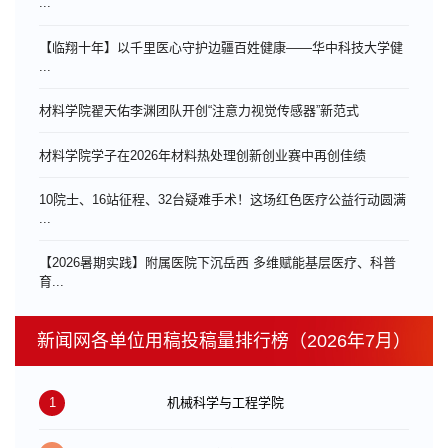
...
【临翔十年】以千里医心守护边疆百姓健康——华中科技大学健
...
材料学院翟天佑李渊团队开创“注意力视觉传感器”新范式
材料学院学子在2026年材料热处理创新创业赛中再创佳绩
10院士、16站征程、32台疑难手术！这场红色医疗公益行动圆满
...
【2026暑期实践】附属医院下沉岳西 多维赋能基层医疗、科普
育...
新闻网各单位用稿投稿量排行榜（2026年7月）
1
机械科学与工程学院