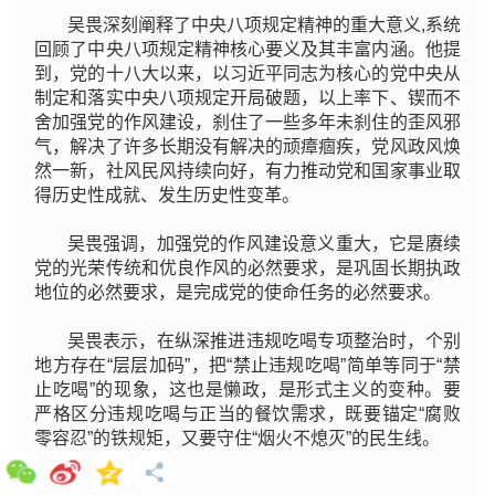
吴畏深刻阐释了中央八项规定精神的重大意义,系统
回顾了中央八项规定精神核心要义及其丰富内涵。他提
到，党的十八大以来，以习近平同志为核心的党中央从
制定和落实中央八项规定开局破题，以上率下、锲而不
舍加强党的作风建设，刹住了一些多年未刹住的歪风邪
气，解决了许多长期没有解决的顽瘴痼疾，党风政风焕
然一新，社风民风持续向好，有力推动党和国家事业取
得历史性成就、发生历史性变革。
吴畏强调，加强党的作风建设意义重大，它是赓续
党的光荣传统和优良作风的必然要求，是巩固长期执政
地位的必然要求，是完成党的使命任务的必然要求。
吴畏表示，在纵深推进违规吃喝专项整治时，个别
地方存在“层层加码”，把“禁止违规吃喝”简单等同于“禁
止吃喝”的现象，这也是懒政，是形式主义的变种。要
严格区分违规吃喝与正当的餐饮需求，既要锚定“腐败
零容忍”的铁规矩，又要守住“烟火不熄灭”的民生线。