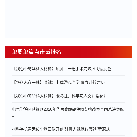
单周单篇点击量排名
【我心中的华科大精神】项帅：一把手术刀映照明德底色
【华科人在一线】滕钺：十载潜心治学 青春赴黔建功
【我心中的华科大精神】张彩虹：科学与人文并蒂花开
电气学院团队蝉联2026年华为终端硬件精英挑战赛全国总决赛冠
...
材料学院翟天佑李渊团队开创“注意力视觉传感器”新范式