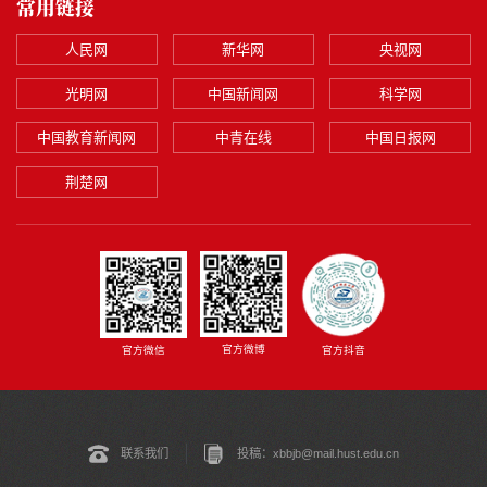
常用链接
人民网
新华网
央视网
光明网
中国新闻网
科学网
中国教育新闻网
中青在线
中国日报网
荆楚网
官方微博
官方微信
官方抖音
联系我们
投稿：xbbjb@mail.hust.edu.cn