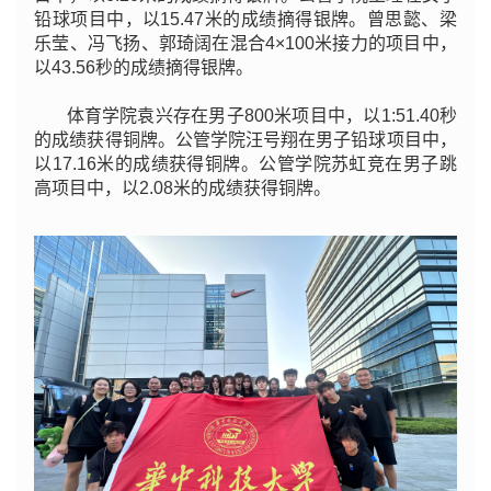
铅球项目中，以15.47米的成绩摘得银牌。曾思懿、梁
乐莹、冯飞扬、郭琦阔在混合4×100米接力的项目中，
以43.56秒的成绩摘得银牌。
体育学院袁兴存在男子800米项目中，以1:51.40秒
的成绩获得铜牌。公管学院汪号翔在男子铅球项目中，
以17.16米的成绩获得铜牌。公管学院苏虹竞在男子跳
高项目中，以2.08米的成绩获得铜牌。