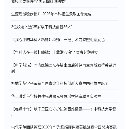
我校团委获评“全国五四红旗团委”
生源质量稳步提升 2026年本科招生录取工作完成
3位校友入选“35岁以下科技创新35人”
【我心中的华科大精神】项帅：一把手术刀映照明德底色
【华科人在一线】滕钺：十载潜心治学 青春赴黔建功
【科学前沿】同济医院团队在脑出血后神经再生领域取得关键进
展
机械学院学子荣获全国青少年科技创新大赛中国科协主席奖
华工激光与学校共建先进激光金属增材制造联合实验室
【临翔十年】以千里医心守护边疆百姓健康——华中科技大学健
...
电气学院团队蝉联2026年华为终端硬件精英挑战赛全国总决赛冠