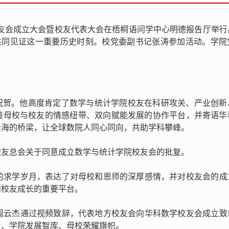
校友会成立大会暨校友代表大会在梧桐语问学中心明德报告厅举行
，共同见证这一重要历史时刻。校党委副书记张涛参加活动。学院
祝贺。他高度肯定了数学与统计学院校友在科研攻关、产业创新
接母校与校友的情感纽带、双向赋能发展的协作平台，并寄语华
山海的桥梁，让全球数院人同心同向，共助学科攀峰。
校友总会关于同意成立数学与统计学院校友会的批复。
院的求学岁月，表达了对母校和恩师的深厚感情，并对校友会的成
和校友成长的重要平台。
长周云杰通过视频致辞，代表地方校友会向华科数学校友会成立致
台、学院发展智库、母校荣耀旗帜。