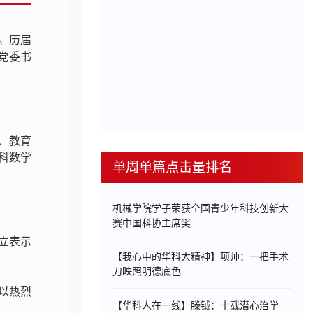
。历届
党委书
、教育
科数学
单周单篇点击量排名
机械学院学子荣获全国青少年科技创新大
赛中国科协主席奖
立表示
【我心中的华科大精神】项帅：一把手术
刀映照明德底色
以热烈
【华科人在一线】滕钺：十载潜心治学