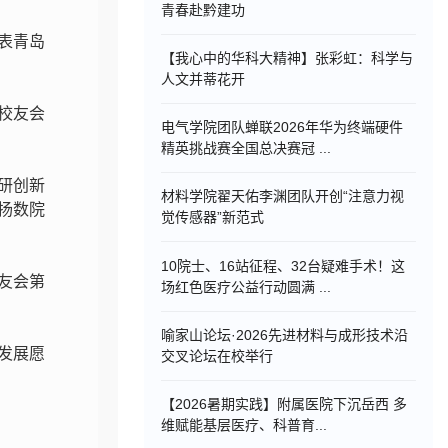
青春赴黔建功
表青岛
【我心中的华科大精神】张彩虹：科学与
人文并蒂花开
校友会
电气学院团队蝉联2026年华为终端硬件
精英挑战赛全国总决赛冠 ...
研创新
材料学院翟天佑李渊团队开创“注意力视
扬数院
觉传感器”新范式
10院士、16站征程、32台疑难手术！这
友会第
场红色医疗公益行动圆满 ...
喻家山论坛·2026先进材料与成形技术沿
发展愿
交叉论坛在校举行
【2026暑期实践】附属医院下沉岳西 多
维赋能基层医疗、科普育...