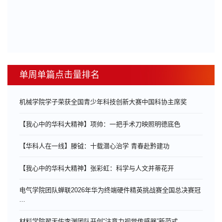
单周单篇点击量排名
机械学院学子荣获全国青少年科技创新大赛中国科协主席奖
【我心中的华科大精神】项帅：一把手术刀映照明德底色
【华科人在一线】滕钺：十载潜心治学 青春赴黔建功
【我心中的华科大精神】张彩虹：科学与人文并蒂花开
电气学院团队蝉联2026年华为终端硬件精英挑战赛全国总决赛冠
...
材料学院翟天佑李渊团队开创“注意力视觉传感器”新范式