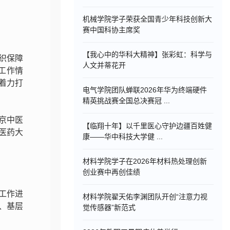
机械学院学子荣获全国青少年科技创新大
赛中国科协主席奖
【我心中的华科大精神】张彩虹：科学与
织保障
人文并蒂花开
工作情
着力打
电气学院团队蝉联2026年华为终端硬件
精英挑战赛全国总决赛冠 ...
京中医
【临翔十年】以千里医心守护边疆百姓健
医药大
康——华中科技大学健 ...
材料学院学子在2026年材料热处理创新
创业赛中再创佳绩
工作进
材料学院翟天佑李渊团队开创“注意力视
、基层
觉传感器”新范式