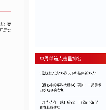
法》要
开展实
单周单篇点击量排名
3位校友入选“35岁以下科技创新35人”
【我心中的华科大精神】项帅：一把手术
刀映照明德底色
【华科人在一线】滕钺：十载潜心治学
青春赴黔建功