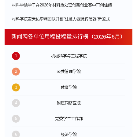
材料学院学子在2026年材料热处理创新创业赛中再创佳绩
材料学院翟天佑李渊团队开创“注意力视觉传感器”新范式
新闻网各单位用稿投稿量排行榜（2026年6月）
1
机械科学与工程学院
2
公共管理学院
3
体育学院
4
附属同济医院
5
党委学生工作部
6
经济学院