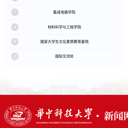
7
集成电路学院
8
材料科学与工程学院
9
国家大学生文化素质教育基地
10
国际交流处