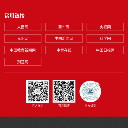
常用链接
人民网
新华网
央视网
光明网
中国新闻网
科学网
中国教育新闻网
中青在线
中国日报网
荆楚网
官方微博
官方微信
官方抖音