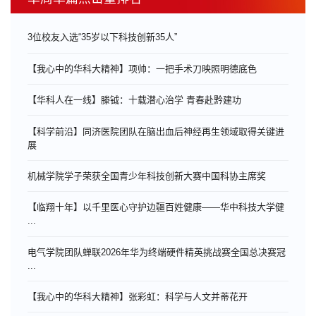
3位校友入选“35岁以下科技创新35人”
【我心中的华科大精神】项帅：一把手术刀映照明德底色
【华科人在一线】滕钺：十载潜心治学 青春赴黔建功
【科学前沿】同济医院团队在脑出血后神经再生领域取得关键进
展
机械学院学子荣获全国青少年科技创新大赛中国科协主席奖
【临翔十年】以千里医心守护边疆百姓健康——华中科技大学健
...
电气学院团队蝉联2026年华为终端硬件精英挑战赛全国总决赛冠
...
【我心中的华科大精神】张彩虹：科学与人文并蒂花开