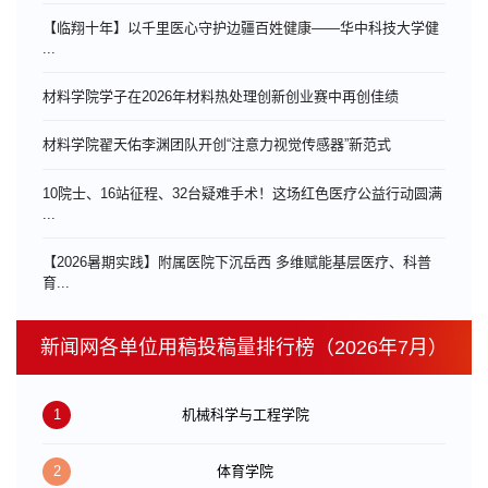
【临翔十年】以千里医心守护边疆百姓健康——华中科技大学健
...
材料学院学子在2026年材料热处理创新创业赛中再创佳绩
材料学院翟天佑李渊团队开创“注意力视觉传感器”新范式
10院士、16站征程、32台疑难手术！这场红色医疗公益行动圆满
...
【2026暑期实践】附属医院下沉岳西 多维赋能基层医疗、科普
育...
新闻网各单位用稿投稿量排行榜（2026年7月）
1
机械科学与工程学院
2
体育学院