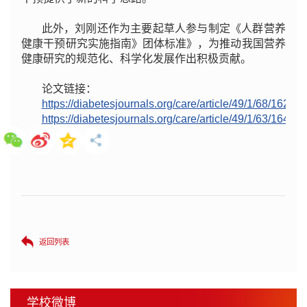
此外，刘刚还作为主要起草人参与制定《人群营养
健康干预研究实施指南》团体标准》，为推动我国营养
健康研究的规范化、科学化发展作出积极贡献。
论文链接：
https://diabetesjournals.org/care/article/49/1/68/16285
https://diabetesjournals.org/care/article/49/1/63/16408
返回列表
学校微博