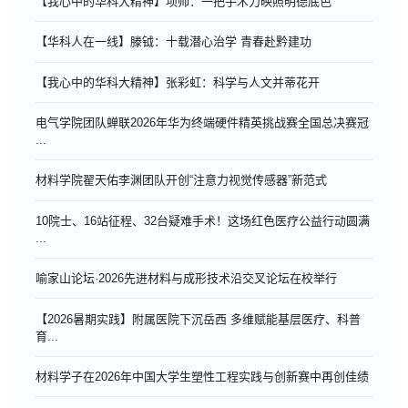
【我心中的华科大精神】项帅：一把手术刀映照明德底色
【华科人在一线】滕钺：十载潜心治学 青春赴黔建功
【我心中的华科大精神】张彩虹：科学与人文并蒂花开
电气学院团队蝉联2026年华为终端硬件精英挑战赛全国总决赛冠
...
材料学院翟天佑李渊团队开创“注意力视觉传感器”新范式
10院士、16站征程、32台疑难手术！这场红色医疗公益行动圆满
...
喻家山论坛·2026先进材料与成形技术沿交叉论坛在校举行
【2026暑期实践】附属医院下沉岳西 多维赋能基层医疗、科普
育...
材料学子在2026年中国大学生塑性工程实践与创新赛中再创佳绩