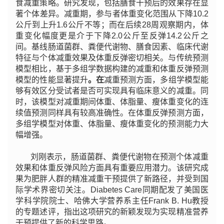
食减重策略。研究发现，包括膳食干预后的效果存在显
著个体差异。减重期，参与者体重变化范围从下降10.2
公斤到上升1.6公斤不等；而在后续28周观察期内，体
重变化幅度更是介于下降2.0公斤至反弹14.2公斤之
间。基线肠道菌群、粪便代谢物、膳食因素、临床代谢
特征与个体减重效果及体重反弹密切相关。与传统预测
模型相比，基于多组学数据构建的减重和体重反弹预测
模型的性能显著提升
。
在
减重预测方面，多组学模型能
够有效区分受试者是否可实现具有临床意义的减重。同
时，该模型对减重期间体重、体脂量、瘦体重变化的连
续值预测同样具有较高准确性。在体重反弹预测方面，
多组学模型对体重、体脂量、瘦体重变化的预测能力大
幅增强。
刘刚表示，肠道菌群、粪便代谢物在预测个体减重
效果和体重反弹风险方面具有重要应用潜力。该研究成
果为肥胖人群的精准减重干预提供了新路径，并受到国
际学术界密切关注。Diabetes Care同期配发了美国医
学科学院院士、哈佛大学营养系主任Frank B. Hu教授
的专题述评，指出这项研究的新颖发现为实现精准营养
干预提供了新的科学思路。