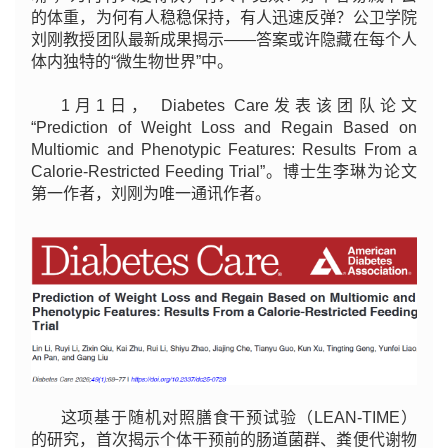
的体重，为何有人稳稳保持，有人迅速反弹？公卫学院
刘刚教授团队最新成果揭示——答案或许隐藏在每个人
体内独特的“微生物世界”中。
1月1日， Diabetes Care发表该团队论文
“Prediction of Weight Loss and Regain Based on
Multiomic and Phenotypic Features: Results From a
Calorie-Restricted Feeding Trial”。博士生李琳为论文
第一作者，刘刚为唯一通讯作者。
这项基于随机对照膳食干预试验（LEAN-TIME）
的研究，首次揭示个体干预前的肠道菌群、粪便代谢物