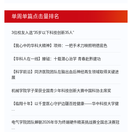
单周单篇点击量排名
3位校友入选“35岁以下科技创新35人”
【我心中的华科大精神】项帅：一把手术刀映照明德底色
【华科人在一线】滕钺：十载潜心治学 青春赴黔建功
【科学前沿】同济医院团队在脑出血后神经再生领域取得关键进
展
机械学院学子荣获全国青少年科技创新大赛中国科协主席奖
【临翔十年】以千里医心守护边疆百姓健康——华中科技大学健
...
电气学院团队蝉联2026年华为终端硬件精英挑战赛全国总决赛冠
...