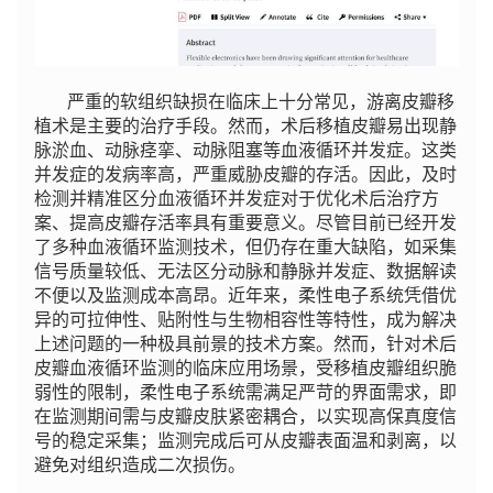
严重的软组织缺损在临床上十分常见，游离皮瓣移
植术是主要的治疗手段。然而，术后移植皮瓣易出现静
脉淤血、动脉痉挛、动脉阻塞等血液循环并发症。这类
并发症的发病率高，严重威胁皮瓣的存活。因此，及时
检测并精准区分血液循环并发症对于优化术后治疗方
案、提高皮瓣存活率具有重要意义。尽管目前已经开发
了多种血液循环监测技术，但仍存在重大缺陷，如采集
信号质量较低、无法区分动脉和静脉并发症、数据解读
不便以及监测成本高昂。近年来，柔性电子系统凭借优
异的可拉伸性、贴附性与生物相容性等特性，成为解决
上述问题的一种极具前景的技术方案。然而，针对术后
皮瓣血液循环监测的临床应用场景，受移植皮瓣组织脆
弱性的限制，柔性电子系统需满足严苛的界面需求，即
在监测期间需与皮瓣皮肤紧密耦合，以实现高保真度信
号的稳定采集；监测完成后可从皮瓣表面温和剥离，以
避免对组织造成二次损伤。