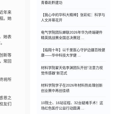
青春赴黔建功
近年来
【我心中的华科大精神】张彩虹：科学与
程。她
人文并蒂花开
电气学院团队蝉联2026年华为终端硬件
，她表
精英挑战赛全国总决赛冠 ...
盾。
【临翔十年】以千里医心守护边疆百姓健
创新等
康——华中科技大学健 ...
，常回
材料学院翟天佑李渊团队开创“注意力视
觉传感器”新范式
终将所
材料学院学子在2026年材料热处理创新
创业赛中再创佳绩
感恩之
10院士、16站征程、32台疑难手术！这
校友们
场红色医疗公益行动圆满 ...