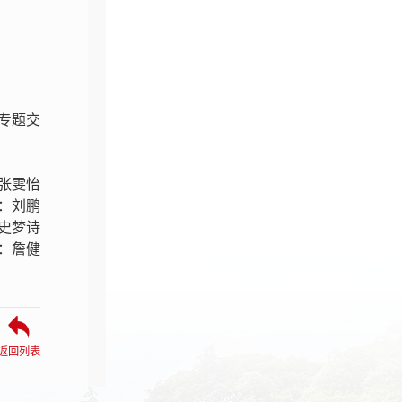
专题交
张雯怡
：刘鹏
史梦诗
：詹健
返回列表