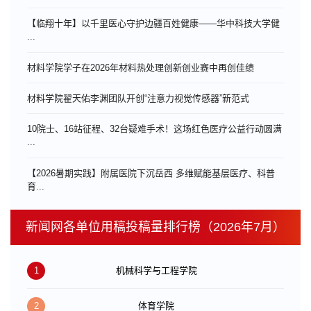
【临翔十年】以千里医心守护边疆百姓健康——华中科技大学健
...
材料学院学子在2026年材料热处理创新创业赛中再创佳绩
材料学院翟天佑李渊团队开创“注意力视觉传感器”新范式
10院士、16站征程、32台疑难手术！这场红色医疗公益行动圆满
...
【2026暑期实践】附属医院下沉岳西 多维赋能基层医疗、科普
育...
新闻网各单位用稿投稿量排行榜（2026年7月）
1
机械科学与工程学院
2
体育学院