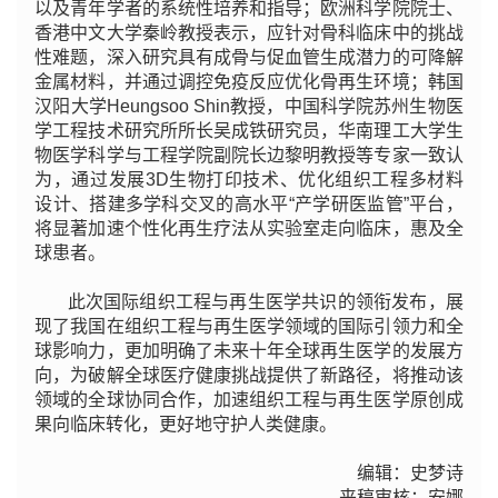
以及青年学者的系统性培养和指导；欧洲科学院院士、
香港中文大学秦岭教授表示，应针对骨科临床中的挑战
性难题，深入研究具有成骨与促血管生成潜力的可降解
金属材料，并通过调控免疫反应优化骨再生环境；韩国
汉阳大学Heungsoo Shin
教授
，中国科学院苏州生物医
学工程技术研究所所长吴成铁研究员，华南理工大学生
物医学科学与工程学院副院长边黎明教授等专家一致认
为，通过发展3D生物打印技术、优化组织工程多材料
设计、搭建多学科交叉的高水平“产学研医监管”平台，
将显著加速个性化再生疗法从实验室走向临床，惠及全
球患者。
此次国际组织工程与再生医学共识的领衔发布，展
现了我国在组织工程与再生医学领域的国际引领力和全
球影响力，更加明确了未来十年全球再生医学的发展方
向，为破解全球医疗健康挑战提供了新路径，将推动该
领域的全球协同合作，加速组织工程与再生医学原创成
果向临床转化，更好地守护人类健康。
编辑：
史梦诗
来稿审核：安娜