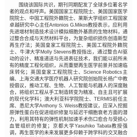
围绕该国际共识，期刊同期配发了全球多位著名学
者的观点和呼声。美国国家工程院院士、美国国家医学
院院士、中国工程院外籍院士、莱斯大学组织工程国家
卓越研究中心主任Antonios G.Mikos教授表示，应利用
先进增材制造技术设计模拟细胞外基质的生物材料，通
过整合合成与天然材料平台，为复杂组织损伤创造新型
再生疗法；英国皇家工程院院士、美国工程院外籍院
士、牛津大学Molly Stevens教授指出，通过整合AI驱
动的设计、精准递送与先进表征技术，我们能以前所未
有的精度工程化组织，从而重塑再生医学前景并加速临
床转化；英国皇家工程院院士、Science Robotics主
编、上海交通大学医疗机器人研究院创始院长杨广中教
授倡议，推动工程、生物、人工智能与机器人的深度融
合，将组织工程从手工制造转变为精准、自主且可扩展
的现代化学科；澳大利亚科学院院士、TERMIS前任主
席、悉尼大学Anthony S. Weiss教授建议，应深入挖掘
原弹性蛋白在促进组织修复与延迟干细胞衰老方面的潜
力，利用其特有的弹性机制加速手术伤口愈合与受损心
血管组织的修复；京都大学Yasuhiko Tabata教授强
调，再生医学的未来发展更多仰赖于跨学科的交叉融合