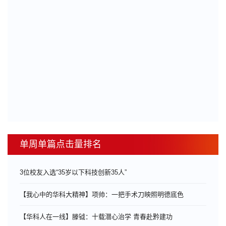
单周单篇点击量排名
3位校友入选“35岁以下科技创新35人”
【我心中的华科大精神】项帅：一把手术刀映照明德底色
【华科人在一线】滕钺：十载潜心治学 青春赴黔建功