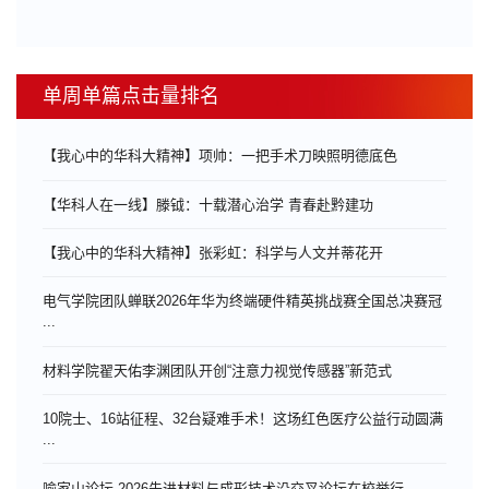
单周单篇点击量排名
【我心中的华科大精神】项帅：一把手术刀映照明德底色
【华科人在一线】滕钺：十载潜心治学 青春赴黔建功
【我心中的华科大精神】张彩虹：科学与人文并蒂花开
电气学院团队蝉联2026年华为终端硬件精英挑战赛全国总决赛冠
...
材料学院翟天佑李渊团队开创“注意力视觉传感器”新范式
10院士、16站征程、32台疑难手术！这场红色医疗公益行动圆满
...
喻家山论坛·2026先进材料与成形技术沿交叉论坛在校举行