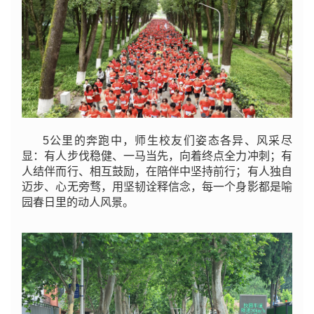
5公里的奔跑中，师生校友们姿态各异、风采尽
显：有人步伐稳健、一马当先，向着终点全力冲刺；有
人结伴而行、相互鼓励，在陪伴中坚持前行；有人独自
迈步、心无旁骛，用坚韧诠释信念，每一个身影都是喻
园春日里的动人风景。