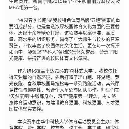
生赖贞兵、新闻学院2015届毕业生柳丽丽分获校友及
MBA组第一名。
“校园春季长跑”是我校特色体育品牌“五跑”赛事的重
要组成部分，也是营造浓厚校园体育文化氛围的重要载
体。历经十余年精心打磨，该项赛事以高标准、高质
量、高水平的组织服务，赢得了广大师生与校友的普遍
赞誉，不仅丰富了校园体育文化生活，更在每一次挥汗
如雨中，凝聚起“华科人”强烈的集体荣誉感，营造了阳
光健康、拼搏奋进的校园体育文化氛围。
作为绿化覆盖率达72%的“森林式大学”，我校依托
得天独厚的自然环境，先后打造了环山跑、环湖跑、荧
光夜跑、春秋季校园马拉松等一系列路跑活动，其兼顾
竞技性与趣味性，融合个人角逐与团队协作。师生们在
“天然氧吧”中锻炼身心，筑牢“健康第一”理念，树立终
身体育运动意识，为建设教育强国、科技强国、人才强
国提供坚实支撑。
本次赛事由华中科技大学体育运动委员会主办；体
育学院、管理学院、校友办、校工会、学工部、研究生