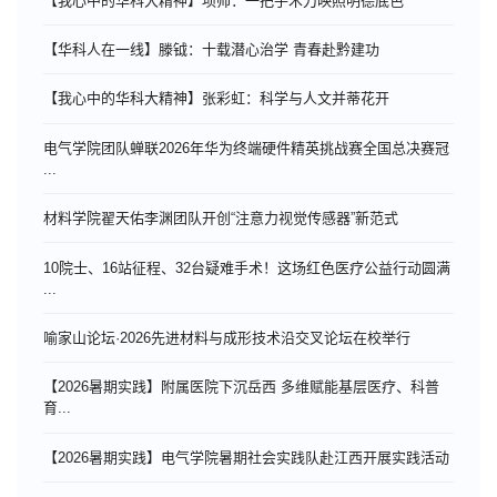
【我心中的华科大精神】项帅：一把手术刀映照明德底色
【华科人在一线】滕钺：十载潜心治学 青春赴黔建功
【我心中的华科大精神】张彩虹：科学与人文并蒂花开
电气学院团队蝉联2026年华为终端硬件精英挑战赛全国总决赛冠
...
材料学院翟天佑李渊团队开创“注意力视觉传感器”新范式
10院士、16站征程、32台疑难手术！这场红色医疗公益行动圆满
...
喻家山论坛·2026先进材料与成形技术沿交叉论坛在校举行
【2026暑期实践】附属医院下沉岳西 多维赋能基层医疗、科普
育...
【2026暑期实践】电气学院暑期社会实践队赴江西开展实践活动