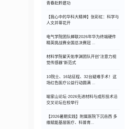
青春赴黔建功
【我心中的华科大精神】张彩虹：科学与
人文并蒂花开
电气学院团队蝉联2026年华为终端硬件
精英挑战赛全国总决赛冠 ...
材料学院翟天佑李渊团队开创“注意力视
觉传感器”新范式
10院士、16站征程、32台疑难手术！这
场红色医疗公益行动圆满 ...
喻家山论坛·2026先进材料与成形技术沿
交叉论坛在校举行
【2026暑期实践】附属医院下沉岳西 多
维赋能基层医疗、科普育...