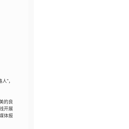
人”，
向美的良
线开展
媒体报