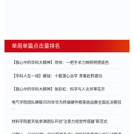
单周单篇点击量排名
【我心中的华科大精神】项帅：一把手术刀映照明德底色
【华科人在一线】滕钺：十载潜心治学 青春赴黔建功
【我心中的华科大精神】张彩虹：科学与人文并蒂花开
电气学院团队蝉联2026年华为终端硬件精英挑战赛全国总决赛冠
...
材料学院翟天佑李渊团队开创“注意力视觉传感器”新范式