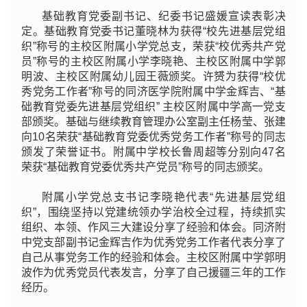
基础教育党委副书记、纪委书记盛媛宣读表彰决
定。基础教育党委书记董晓林为获得“校先进基层党组
织”称号的主校区附属小学党总支，荣获“校优秀共产党
员”称号的主校区附属小学李晓艳、主校区附属中学郭
明波、主校区附属幼儿园王薇颁奖。许赟为获得“校优
秀党务工作者”称号的同济医学院附属中学金辉吉、“基
础教育党委先进基层党组织” 主校区附属中学高一党支
部颁奖。基础与继续教育管理办公室副主任杨莹、张建
向10名荣获“基础教育党委优秀党务工作者”称号的同志
颁发了荣誉证书。附属中学校长鲁周超等分别向47名
荣获“基础教育党委优秀共产党员”称号的同志颁奖。
附属小学党总支书记李晓艳代表“先进基层党组
织”，围绕坚持以党建统领办学治校全过程，持续抓实
组织、本领、作风三大建设
分享了经验和体会。
同济附
中党支部副书记金辉吉作为优秀党务工作者代表分享了
自己从事党务工作的经验和体会。主校区附属中学郭明
波作为优秀党员代表发言，分享了自己援疆三年的工作
经历。