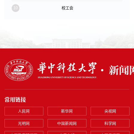
10
校工会
常用链接
人民网
新华网
央视网
光明网
中国新闻网
科学网