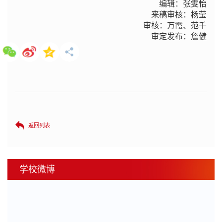
编辑：张雯怡
来稿审核：杨莹
审核：万霞、范千
审定发布：詹健
返回列表
学校微博