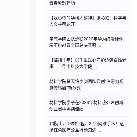
青春赴黔建功
【我心中的华科大精神】张彩虹：科学与
人文并蒂花开
电气学院团队蝉联2026年华为终端硬件
精英挑战赛全国总决赛冠 ...
【临翔十年】以千里医心守护边疆百姓健
康——华中科技大学健 ...
材料学院翟天佑李渊团队开创“注意力视
觉传感器”新范式
材料学院学子在2026年材料热处理创新
创业赛中再创佳绩
10院士、16站征程、32台疑难手术！这
场红色医疗公益行动圆满 ...