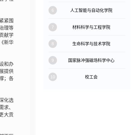
6
人工智能与自动化学院
紧紧围
7
材料科学与工程学院
治理等
贡献学
《新华
8
生命科学与技术学院
9
国家脉冲强磁场科学中心
设和办
展提供
10
校工会
撑；各
深化选
需求、
更大贡