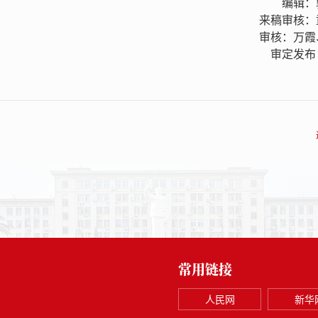
编辑：
来稿审核：
审核：万霞
审定发布
常用链接
人民网
新华