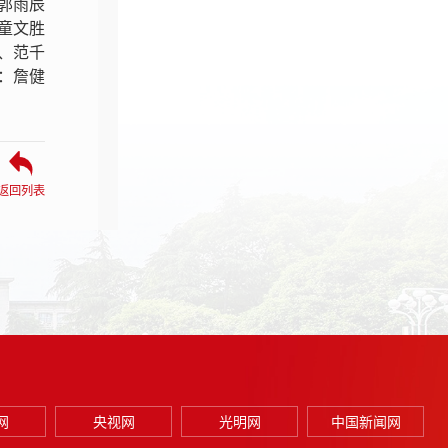
郭雨辰
童文胜
、范千
：詹健
返回列表
网
央视网
光明网
中国新闻网