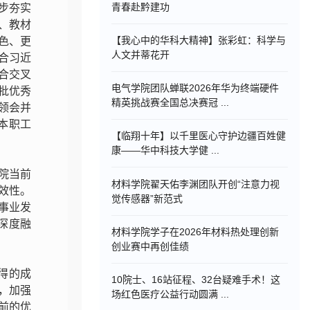
青春赴黔建功
步夯实
、教材
【我心中的华科大精神】张彩虹：科学与
色、更
人文并蒂花开
合习近
合交叉
电气学院团队蝉联2026年华为终端硬件
批优秀
精英挑战赛全国总决赛冠 ...
领会并
本职工
【临翔十年】以千里医心守护边疆百姓健
康——华中科技大学健 ...
院当前
材料学院翟天佑李渊团队开创“注意力视
效性。
觉传感器”新范式
事业发
深度融
材料学院学子在2026年材料热处理创新
创业赛中再创佳绩
得的成
10院士、16站征程、32台疑难手术！这
，加强
场红色医疗公益行动圆满 ...
前的优