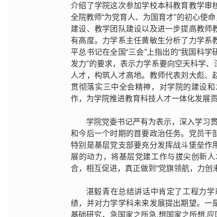
介绍了学院这次参加学校本科教育教学审
全院教师“为党育人、为国育才”的初心使
建设、教学团队建设以及进一步提高教师
有高度。力学系主任黄敏生分析了力学系
平总书记在全国“三会”上指出的“我国科
发力”的要求，表示力学系要向空天科学
人才，构筑人才高地。教师代表刘大彪、
贯彻落实三中全会精神，对学院的建设和
作，为学院推进教育科技人才一体化发展
学院党委书记严有为表示，深入学习贯
和今后一个时期的首要政治任务。党员干
特别是基层党支部要充分发挥战斗堡垒作
展的动力，将基层党建工作与拔尖创新人
合，相互促进，真正做到“党旗领航，力创未
湛毅青在总结讲话中肯定了工程力学
绩，并对力学学科未来发展提出期望。一
基础研究，急国家之所急,想国家之所想,