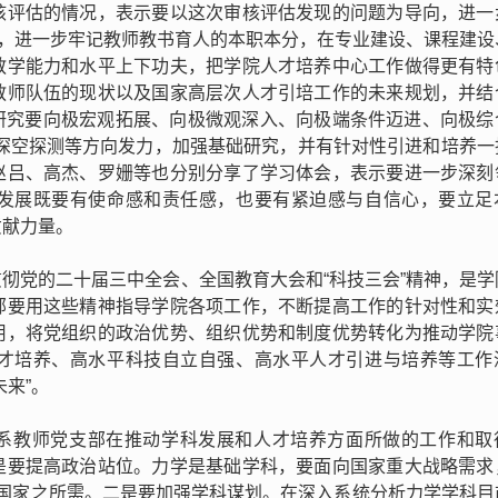
核评估的情况，表示要以这次审核评估发现的问题为导向，进一
命，进一步牢记教师教书育人的本职本分，在专业建设、课程建设
教学能力和水平上下功夫，把学院人才培养中心工作做得更有特
教师队伍的现状以及国家高层次人才引培工作的未来规划，并结
学研究要向极宏观拓展、向极微观深入、向极端条件迈进、向极综
、深空探测等方向发力，加强基础研究，并有针对性引进和培养一
赵吕、高杰、罗姗等也分别分享了学习体会，表示要进一步深刻
发展既要有使命感和责任感，也要有紧迫感与自信心，要立足
贡献力量。
彻党的二十届三中全会、全国教育大会和“科技三会”精神，是学
部要用这些精神指导学院各项工作，不断提高工作的针对性和实
用，将党组织的政治优势、组织优势和制度优势转化为推动学院
才培养、高水平科技自立自强、高水平人才引进与培养等工作
来”。
系教师党支部在推动学科发展和人才培养方面所做的工作和取
是要提高政治站位。力学是基础学科，要面向国家重大战略需求
应国家之所需。二是要加强学科谋划。在深入系统分析力学学科目