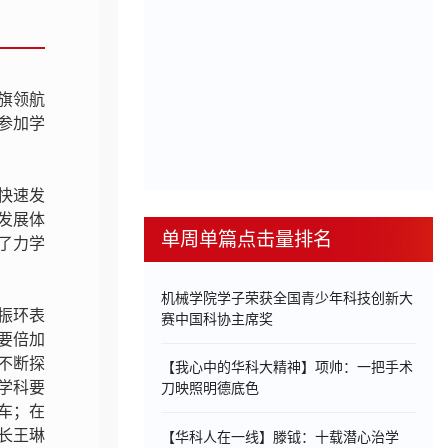
党旗领航
参加学
快速发
发展体
单周单篇点击量排名
了力学
机械学院学子荣获全国青少年科技创新大
振环表
赛中国科协主席奖
要倍加
不断探
【我心中的华科大精神】项帅：一把手术
学科要
刀映照明德底色
车；在
长王琳
【华科人在一线】滕钺：十载潜心治学