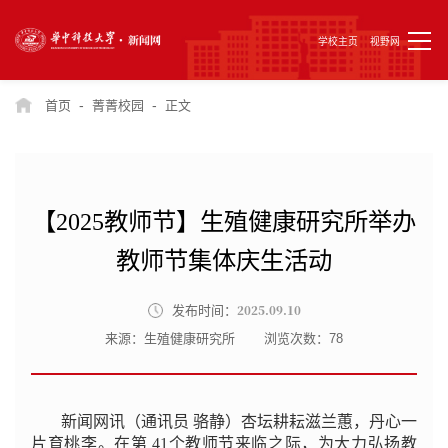
学校主页
视野网
-
-
首页
菁菁校园
正文
【2025教师节】生殖健康研究所举办
教师节集体庆生活动
2025.09.10
发布时间：
来源：生殖健康研究所
浏览次数：
78
新闻网讯（通讯员 骆静）杏坛耕耘滋兰蕙，丹心一
片育桃李。在第 41个教师节来临之际，为大力弘扬教