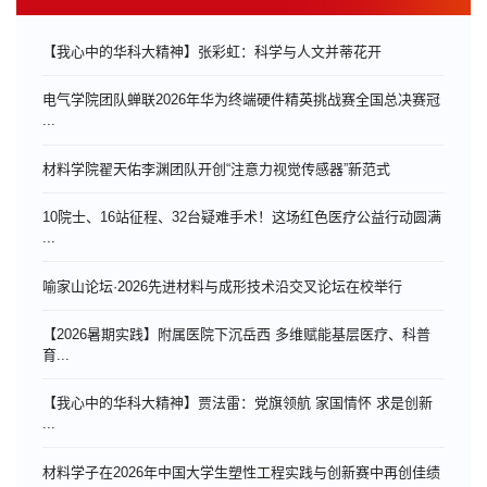
【我心中的华科大精神】张彩虹：科学与人文并蒂花开
电气学院团队蝉联2026年华为终端硬件精英挑战赛全国总决赛冠
...
材料学院翟天佑李渊团队开创“注意力视觉传感器”新范式
10院士、16站征程、32台疑难手术！这场红色医疗公益行动圆满
...
喻家山论坛·2026先进材料与成形技术沿交叉论坛在校举行
【2026暑期实践】附属医院下沉岳西 多维赋能基层医疗、科普
育...
【我心中的华科大精神】贾法雷：党旗领航 家国情怀 求是创新
...
材料学子在2026年中国大学生塑性工程实践与创新赛中再创佳绩