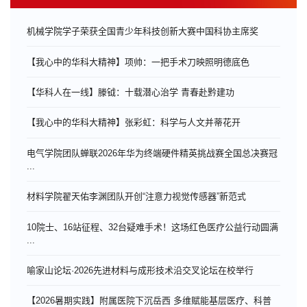
机械学院学子荣获全国青少年科技创新大赛中国科协主席奖
【我心中的华科大精神】项帅：一把手术刀映照明德底色
【华科人在一线】滕钺：十载潜心治学 青春赴黔建功
【我心中的华科大精神】张彩虹：科学与人文并蒂花开
电气学院团队蝉联2026年华为终端硬件精英挑战赛全国总决赛冠
...
材料学院翟天佑李渊团队开创“注意力视觉传感器”新范式
10院士、16站征程、32台疑难手术！这场红色医疗公益行动圆满
...
喻家山论坛·2026先进材料与成形技术沿交叉论坛在校举行
【2026暑期实践】附属医院下沉岳西 多维赋能基层医疗、科普