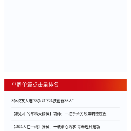
单周单篇点击量排名
3位校友入选“35岁以下科技创新35人”
【我心中的华科大精神】项帅：一把手术刀映照明德底色
【华科人在一线】滕钺：十载潜心治学 青春赴黔建功