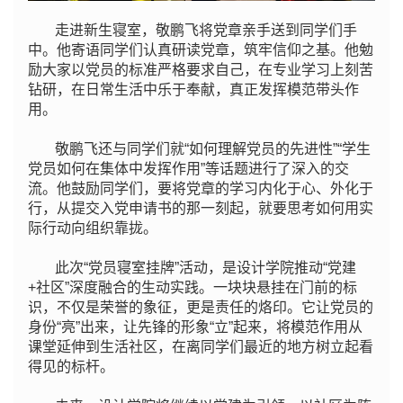
走进新生寝室，敬鹏飞将党章亲手送到同学们手
中。他寄语同学们认真研读党章，筑牢信仰之基。他勉
励大家以党员的标准严格要求自己，在专业学习上刻苦
钻研，在日常生活中乐于奉献，真正发挥模范带头作
用。
敬鹏飞还与同学们就“如何理解党员的先进性”“学生
党员如何在集体中发挥作用”等话题进行了深入的交
流。他鼓励同学们，要将党章的学习内化于心、外化于
行，从提交入党申请书的那一刻起，就要思考如何用实
际行动向组织靠拢。
此次“党员寝室挂牌”活动，是设计学院推动“党建
+社区”深度融合的生动实践。一块块悬挂在门前的标
识，不仅是荣誉的象征，更是责任的烙印。它让党员的
身份“亮”出来，让先锋的形象“立”起来，将模范作用从
课堂延伸到生活社区，在离同学们最近的地方树立起看
得见的标杆。