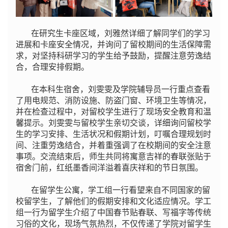
在研究生卡座区域，刘雅然详细了解同学们的学习
进展和卡座安全情况，并询问了留校期间的生活保障需
求，对坚持科研学习的学生给予鼓励，提醒注意劳逸结
合，合理安排假期。
在本科生宿舍，刘雯雯及学院辅导员一行重点查看
了用电规范、消防设施、防盗门窗、环境卫生等情况，
并在检查过程中，对留校学生进行了现场安全教育和温
馨提示。刘雯雯与留校学生亲切交谈，详细询问留校学
生的学习安排、生活状况和假期计划，叮嘱合理规划时
间、注重劳逸结合，并着重强调了在校期间的安全注意
事项。交流结束后，师生共同将寓意吉祥的春联张贴于
宿舍门前，红纸墨香间洋溢着喜庆祥和的节日氛围。
在留学生公寓，学工组一行看望来自不同国家的留
校留学生，了解他们的假期安排和文化适应情况。学工
组一行为留学生介绍了中国春节贴春联、写福字等传统
习俗的文化，现场气氛热烈，不仅传递了学院对留学生