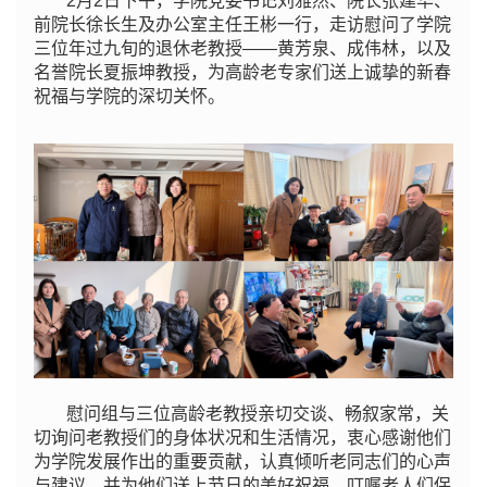
2月2日下午，学院党委书记刘雅然、院长张建华、
前院长徐长生及办公室主任王彬一行，走访慰问了学院
三位年过九旬的退休老教授——黄芳泉、成伟林，以及
名誉院长夏振坤教授，为高龄老专家们送上诚挚的新春
祝福与学院的深切关怀。
慰问组与三位高龄老教授亲切交谈、畅叙家常，关
切询问老教授们的身体状况和生活情况，衷心感谢他们
为学院发展作出的重要贡献，认真倾听老同志们的心声
与建议，并为他们送上节日的美好祝福，叮嘱老人们保