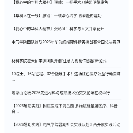
【我心中的华科大精神】项帅：一把手术刀映照明德底色
【华科人在一线】滕钺：十载潜心治学 青春赴黔建功
【我心中的华科大精神】张彩虹：科学与人文并蒂花开
电气学院团队蝉联2026年华为终端硬件精英挑战赛全国总决赛冠
...
材料学院翟天佑李渊团队开创“注意力视觉传感器”新范式
10院士、16站征程、32台疑难手术！这场红色医疗公益行动圆满
...
喻家山论坛·2026先进材料与成形技术沿交叉论坛在校举行
【2026暑期实践】附属医院下沉岳西 多维赋能基层医疗、科普
育...
【2026暑期实践】电气学院暑期社会实践队赴江西开展实践活动