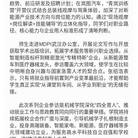
趋势、前沿研发及招聘计划；在岚图汽车，“青岚训练
营”开营仪式结合总装线观摩与驾乘体验，加深了对新
能源产业技术方向与岗位能力的认知。通过“现场观摩
+岗位解读+技能辅导”的立体化指导，同学们对职业路
径、核心能力与企业用人标准形成了清晰判断。
师生走进MDPI武汉办公室，开展论文写作与开放
获取学术出版培训，拓展学术服务等新兴职业选择。从
智能制造标杆到精密激光“专精特新”企业，从新能源整
车到医疗器械龙头，参访覆盖六大领域，使学生在比较
中明晰自身兴趣与国家急需人才的契合点。张绍浩表
示，只有将就业指导前置到产业变革最前沿，才能帮助
学生真正实现“从课堂到车间、从学业到职业”的无缝衔
接。
此次系列企业参访是机械学院深化“四全育人”、推
动就业工作与思政教育同向同行的重要举措。学院将持
续拓展校企合作广度与深度，引导机械学子扎根制造主
业，投身高端装备、智能家电、新能源、医疗器械等多
元领域建功立业，为服务高水平科技自立自强和学校