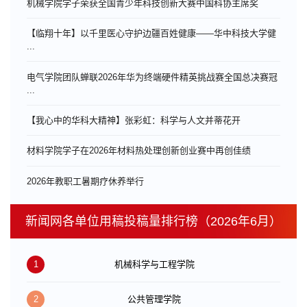
机械学院学子荣获全国青少年科技创新大赛中国科协主席奖
【临翔十年】以千里医心守护边疆百姓健康——华中科技大学健
...
电气学院团队蝉联2026年华为终端硬件精英挑战赛全国总决赛冠
...
【我心中的华科大精神】张彩虹：科学与人文并蒂花开
材料学院学子在2026年材料热处理创新创业赛中再创佳绩
​2026年教职工暑期疗休养举行
新闻网各单位用稿投稿量排行榜（2026年6月）
1
机械科学与工程学院
2
公共管理学院